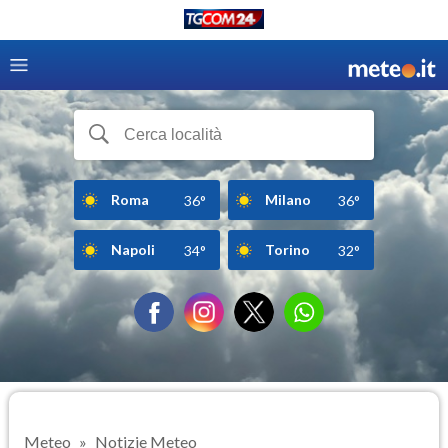
Roma
Milano
36°
36°
Napoli
Torino
34°
32°
Meteo
Notizie Meteo