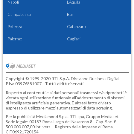
Napoli
L'Aquila
Campobasso
Bari
Potenza
Catanzaro
Palermo
Cagliari
Copyright © 1999-2020 RTI S.p.A. Direzione Business Digital -
P.Iva 03976881007 - Tutti i diritti riservati.
Rispetto ai contenuti e ai dati personali trasmessi e/o riprodotti è
vietata ogni utilizzazione funzionale all'addestramento di sistemi
di intelligenza artificiale generativa. È altresì fatto divieto
espresso di utilizzare mezzi automatizzati di data scraping.
Per la pubblicità
Mediamond S.p.a.
RTI spa, Gruppo Mediaset -
Sede legale: 00187 Roma Largo del Nazareno 8 - Cap. Soc. €
500.000.007,00 int. vers. - Registro delle Imprese di Roma,
C.F.06921720154