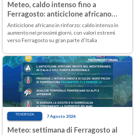
Meteo, caldo intenso fino a
Ferragosto: anticiclone africano
ancora protagonista
Anticiclone africano in rinforzo: caldo intenso in
aumento nei prossimi giorni, con valori estremi
verso Ferragosto su gran parte d’Italia
TENDENZA
7 Agosto 2026
Meteo: settimana di Ferragosto al