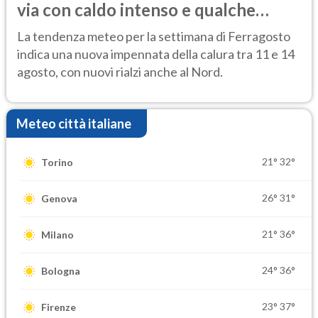
via con caldo intenso e qualche
temporale
La tendenza meteo per la settimana di Ferragosto
indica una nuova impennata della calura tra 11 e 14
agosto, con nuovi rialzi anche al Nord.
Meteo città italiane
21°
32°
Torino
26°
31°
Genova
21°
36°
Milano
24°
36°
Bologna
23°
37°
Firenze