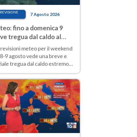
REVISIONE
7 Agosto 2026
eo: fino a domenica 9
ve tregua dal caldo al
d! Altrove calura e afa
revisioni meteo per il weekend
'8-9 agosto vede una breve e
iale tregua dal caldo estremo
Nord mentre altrove persistono
radi.