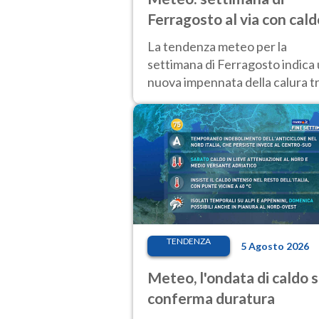
Ferragosto al via con cald
intenso e qualche
La tendenza meteo per la
temporale
settimana di Ferragosto indica
nuova impennata della calura t
11 e 14 agosto, con nuovi rialzi
anche al Nord.
TENDENZA
5 Agosto 2026
Meteo, l'ondata di caldo s
conferma duratura