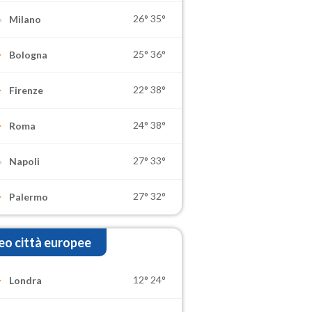
26°
35°
Milano
25°
36°
Bologna
22°
38°
Firenze
24°
38°
Roma
27°
33°
Napoli
27°
32°
Palermo
o città europee
12°
24°
Londra