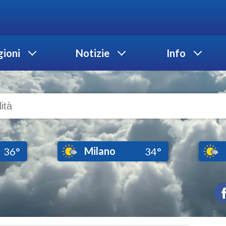
ioni
Notizie
Info
Milano
36°
34°