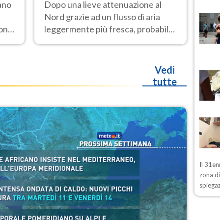
ano
Dopo una lieve attenuazione al
Nord grazie ad un flusso di aria
ione
leggermente più fresca, probabile
nuovo rinforzo dell’anticiclone
i
africano entro Ferragosto
Vedi
tutte
Il 31en
zona d
spiegaz