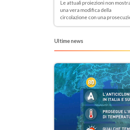
Le attuali proiezioni non mostr
una vera modifica della
circolazione con una prosecuz
del caldo fuori scala per molti
giorni, compresa la settimana d
Ferragosto
Ultime news