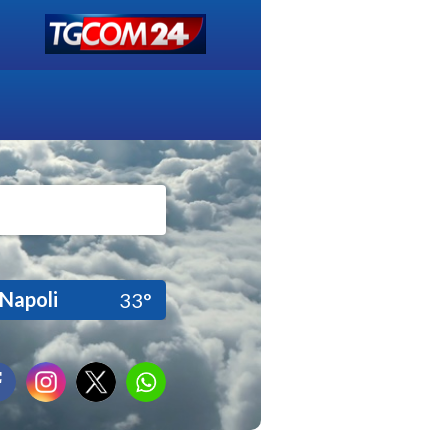
Napoli
33°