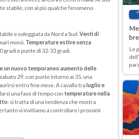
te stabile, con al più qualche fenomeno
P
Met
tabile e soleggiata da Nord a Sud.
Venti di
bre
mari mossi.
Temperature estive senza
Nor
Le p
0 gradi e punte di 32-33 gradi.
dell
parz
re un nuovo temporaneo aumento delle
al 
e sabato 29, con punte intorno ai 35, una
40 g
urirsi entro fine mese. A cavallo tra
luglio e
ilarsi una fase di tempo con
temperature nella
tto
: si tratta di una tendenza che mostra
rtanto vi invitiamo a controllare i prossimi