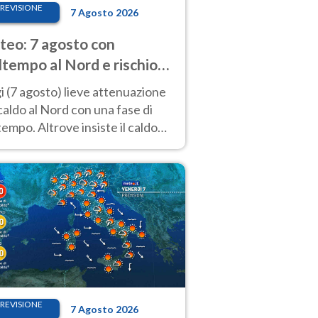
REVISIONE
7 Agosto 2026
eo: 7 agosto con
tempo al Nord e rischio
ifragi. Altrove caldo
 (7 agosto) lieve attenuazione
tremo
caldo al Nord con una fase di
empo. Altrove insiste il caldo
emo con picchi di 40°C. Le
isioni
REVISIONE
7 Agosto 2026