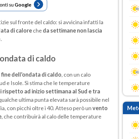
fonti su
Google
e sul fronte del caldo: si avvicina infatti la
data di calore
che
da settimane non lascia
.
'ondata di caldo
a
fine dell'ondata di caldo
, con un calo
ud e Isole. Si stima che le temperature
 rispetto ad inizio settimana al Sud e tra
qualche ultima punta elevata sarà possibile nel
lia, con picchi oltre i 40. Atteso però un
vento
Mete
e
, che contribuirà al calo delle temperature