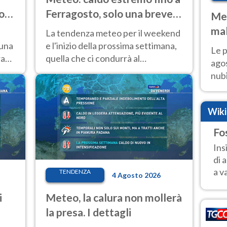
o
Ferragosto, solo una breve
Met
pausa. Ecco dove
mal
La tendenza meteo per il weekend
fin
 una
e l'inizio della prossima settimana,
Le p
ra
quella che ci condurrà al
agos
Ferragosto, vede ancora
nubi
temperature molto elevate
Cen
mol
Wik
Fo
Ins
di 
a v
TENDENZA
4 Agosto 2026
i
Meteo, la calura non mollerà
la presa. I dettagli