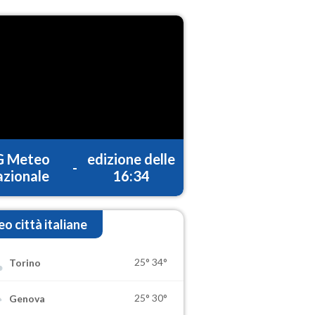
G Meteo
edizione delle
-
zionale
16:34
o città italiane
25°
34°
Torino
25°
30°
Genova