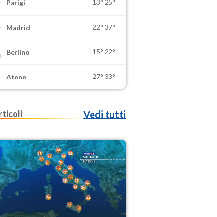
13°
25°
Parigi
22°
37°
Madrid
15°
22°
Berlino
27°
33°
Atene
rticoli
Vedi tutti