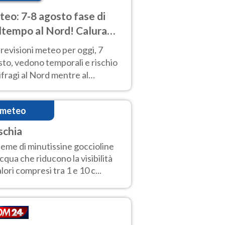
eo: 7-8 agosto fase di
tempo al Nord! Calura
o a Ferragosto
revisioni meteo per oggi, 7
to, vedono temporali e rischio
fragi al Nord mentre al
tro-Sud sole e caldo sempre
to intenso.
imeteo
schia
ieme di minutissine goccioline
acqua che riducono la visibilità
alori compresi tra 1 e 10 c...