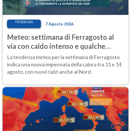
TENDENZA
7 Agosto 2026
Meteo: settimana di Ferragosto al
via con caldo intenso e qualche
temporale
La tendenza meteo per la settimana di Ferragosto
indica una nuova impennata della calura tra 11 e 14
agosto, con nuovi rialzi anche al Nord.