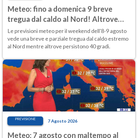
Meteo: fino a domenica 9 breve
tregua dal caldo al Nord! Altrove
calura e afa
Le previsioni meteo per il weekend dell'8-9 agosto
vede una breve e parziale tregua dal caldo estremo
al Nord mentre altrove persistono 40 gradi.
PREVISIONE
7 Agosto 2026
Meteo: 7 agosto con maltempo al