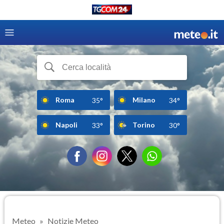
Roma
Milano
35°
34°
Napoli
Torino
33°
30°
Meteo
Notizie Meteo