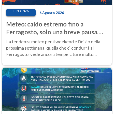
TENDENZA
6 Agosto 2026
Meteo: caldo estremo fino a
Ferragosto, solo una breve pausa.
Ecco dove
La tendenza meteo per il weekend e l'inizio della
prossima settimana, quella che ci condurrà al
Ferragosto, vede ancora temperature molto
elevate