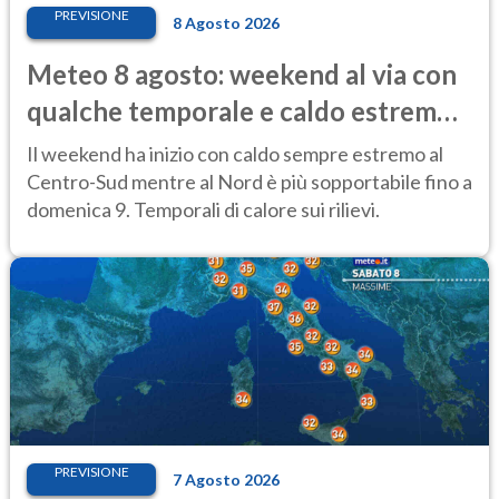
PREVISIONE
8 Agosto 2026
Meteo 8 agosto: weekend al via con
qualche temporale e caldo estremo
al Centro-Sud
Il weekend ha inizio con caldo sempre estremo al
Centro-Sud mentre al Nord è più sopportabile fino a
domenica 9. Temporali di calore sui rilievi.
PREVISIONE
7 Agosto 2026