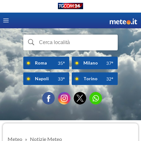
Roma
Milano
35°
37°
Napoli
Torino
33°
32°
Meteo
Notizie Meteo