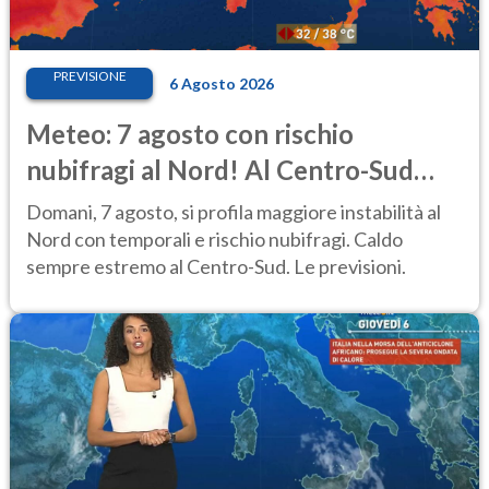
PREVISIONE
6 Agosto 2026
Meteo: 7 agosto con rischio
nubifragi al Nord! Al Centro-Sud
caldo estremo
Domani, 7 agosto, si profila maggiore instabilità al
Nord con temporali e rischio nubifragi. Caldo
sempre estremo al Centro-Sud. Le previsioni.