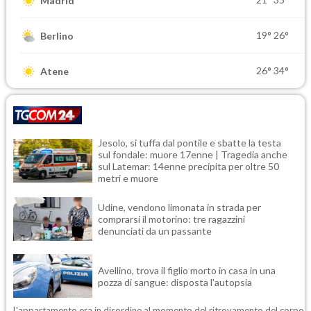
Madrid
19°
26°
Berlino
26°
34°
Atene
Jesolo, si tuffa dal pontile e sbatte la testa
sul fondale: muore 17enne | Tragedia anche
sul Latemar: 14enne precipita per oltre 50
metri e muore
Udine, vendono limonata in strada per
comprarsi il motorino: tre ragazzini
denunciati da un passante
Avellino, trova il figlio morto in casa in una
pozza di sangue: disposta l'autopsia
L'appartamento era in disordine al momento del ritrovamento del corpo