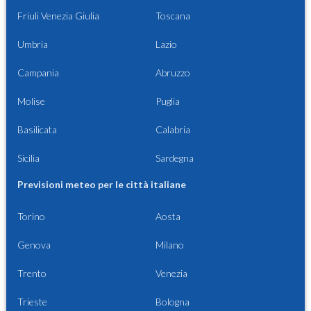
Friuli Venezia Giulia
Toscana
Umbria
Lazio
Campania
Abruzzo
Molise
Puglia
Basilicata
Calabria
Sicilia
Sardegna
Previsioni meteo per le città italiane
Torino
Aosta
Genova
Milano
Trento
Venezia
Trieste
Bologna