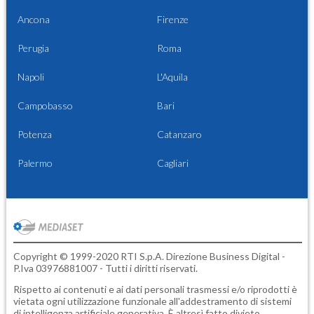
Ancona
Firenze
Perugia
Roma
Napoli
L'Aquila
Campobasso
Bari
Potenza
Catanzaro
Palermo
Cagliari
Copyright © 1999-2020 RTI S.p.A. Direzione Business Digital -
P.Iva 03976881007 - Tutti i diritti riservati.
Rispetto ai contenuti e ai dati personali trasmessi e/o riprodotti è
vietata ogni utilizzazione funzionale all'addestramento di sistemi
di intelligenza artificiale generativa. È altresì fatto divieto