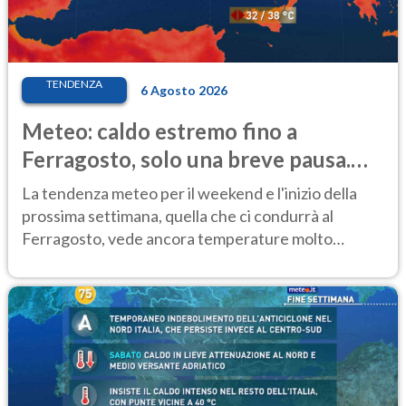
TENDENZA
6 Agosto 2026
Meteo: caldo estremo fino a
Ferragosto, solo una breve pausa.
Ecco dove
La tendenza meteo per il weekend e l'inizio della
prossima settimana, quella che ci condurrà al
Ferragosto, vede ancora temperature molto
elevate