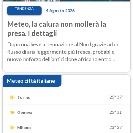
TENDENZA
4 Agosto 2026
Meteo, la calura non mollerà la
presa. I dettagli
Dopo una lieve attenuazione al Nord grazie ad un
flusso di aria leggermente più fresca, probabile
nuovo rinforzo dell’anticiclone africano entro
Ferragosto
Meteo città italiane
25°
37°
Torino
25°
31°
Genova
23°
37°
Milano