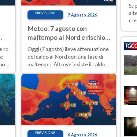
Sup
alt
PREVISIONE
7 Agosto 2026
cre
Meteo: 7 agosto con
maltempo al Nord e rischio
a
nubifragi. Altrove caldo
kend
Oggi (7 agosto) lieve attenuazione
estremo
 e
del caldo al Nord con una fase di
emo
maltempo. Altrove insiste il caldo
ono
estremo con picchi di 40°C. Le
previsioni
PREVISIONE
6 Agosto 2026