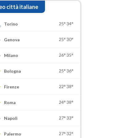
o città italiane
25°
34°
Torino
25°
30°
Genova
26°
35°
Milano
25°
36°
Bologna
22°
38°
Firenze
24°
38°
Roma
27°
33°
Napoli
27°
32°
Palermo