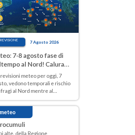
REVISIONE
7 Agosto 2026
eo: 7-8 agosto fase di
tempo al Nord! Calura
o a Ferragosto
revisioni meteo per oggi, 7
to, vedono temporali e rischio
fragi al Nord mentre al
tro-Sud sole e caldo sempre
to intenso.
imeteo
rrocumuli
i alte, della Regione