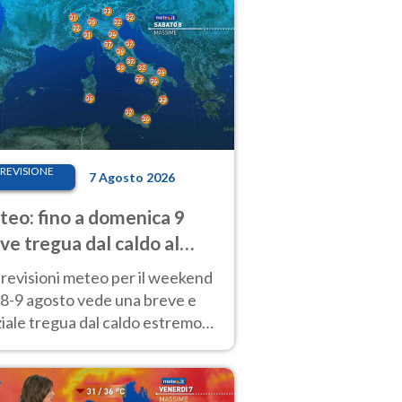
REVISIONE
7 Agosto 2026
eo: fino a domenica 9
ve tregua dal caldo al
d! Altrove calura e afa
revisioni meteo per il weekend
'8-9 agosto vede una breve e
iale tregua dal caldo estremo
Nord mentre altrove persistono
radi.