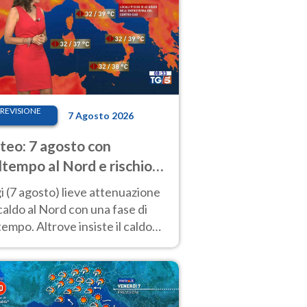
REVISIONE
7 Agosto 2026
eo: 7 agosto con
tempo al Nord e rischio
ifragi. Altrove caldo
 (7 agosto) lieve attenuazione
tremo
caldo al Nord con una fase di
empo. Altrove insiste il caldo
emo con picchi di 40°C. Le
isioni