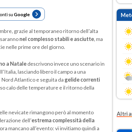
fonti su
Google
Mete
mbre, grazie al temporaneo ritorno dell’alta
o saranno
nel complesso stabili e asciutte
, ma
cie nelle prime ore del giorno.
rno a Natale
descrivono invece uno scenario in
all’Italia, lasciando libero il campo a una
 Nord Atlantico e seguita da
gelide correnti
so calo delle temperature e il ritorno della
delle nevicate rimangono però al momento
Altri a
iderazione dell’
estrema complessità della
ora mancano all’evento: vi invitiamo quindi a