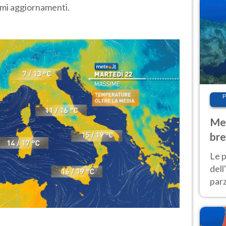
imi aggiornamenti.
P
Met
bre
Nor
Le p
dell
parz
al 
40 g