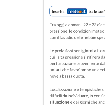
Inserisci
tra le tue 
Tra oggi e domani, 22 e 23 dice
pressione, le condizioni mete
con il fastidio delle nebbie spe
Le proiezioni per
i giorni atto
cui l’alta pressione si ritirerà d
perturbazione proveniente dal
polari
, che favoriranno un deci
neve a bassa quota.
Localizzazione e tempistiche 
difficili da individuare, in cons
situazione
e dei giorni che anc