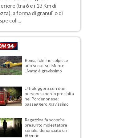
eriore (tra 6 e i 13 Km di
ezza), a forma di granuli o di
spe coll...
Roma, fulmine colpisce
uno scout sul Monte
Livata: è gravissimo
Ultraleggero con due
persone a bordo precipita
nel Pordenonese:
passeggero gravissimo
Ragazzina fa scoprire
presunto molestatore
seriale: denunciato un
60enne