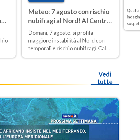
i
Meteo: 7 agosto con rischio
Quattro
indagin
a
nubifragi al Nord! Al Centro-
sospett
Sud caldo estremo
Domani, 7 agosto, si profila
chio
maggiore instabilità al Nord con
temporali e rischio nubifragi. Caldo
e
sempre estremo al Centro-Sud. Le
previsioni.
Vedi
tutte