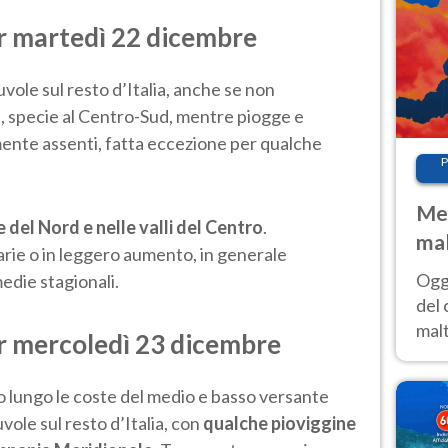
r martedì 22 dicembre
vole sul resto d’Italia, anche se non
e, specie al Centro-Sud, mentre piogge e
ente assenti, fatta eccezione per qualche
P
Met
e del Nord e nelle valli del Centro
.
mal
ie o in leggero aumento, in generale
nub
Oggi
edie stagionali.
es
del 
malt
r mercoledì 23 dicembre
estr
prev
 lungo le coste del medio e basso versante
Nuvole sul resto d’Italia, con
qualche pioviggine