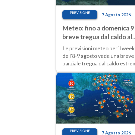
PREVISIONE
7 Agosto 2026
Meteo: fino a domenica 9
breve tregua dal caldo al
Nord! Altrove calura e af
Le previsioni meteo per il wee
dell'8-9 agosto vede una breve
parziale tregua dal caldo estr
al Nord mentre altrove persist
40 gradi.
PREVISIONE
7 Agosto 2026