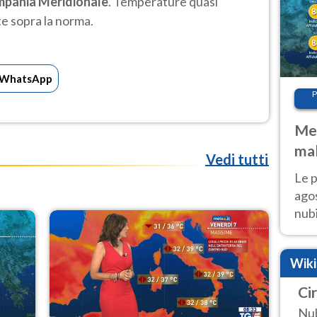
ampania Meridionale
. Temperature quasi
e sopra la norma.
WhatsApp
P
Met
mal
Vedi tutti
fin
Le p
agos
nubi
Cen
mol
Wik
Ci
Nub