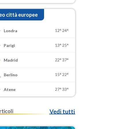
o città europee
12°
24°
Londra
13°
25°
Parigi
22°
37°
Madrid
15°
22°
Berlino
27°
33°
Atene
rticoli
Vedi tutti