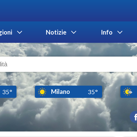
ioni
Notizie
Info
Milano
35°
35°