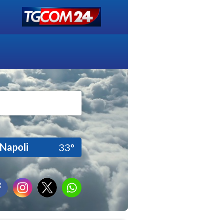
Napoli
33°