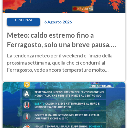
TENDENZA
6 Agosto 2026
Meteo: caldo estremo fino a
Ferragosto, solo una breve pausa.
Ecco dove
La tendenza meteo per il weekend e l'inizio della
prossima settimana, quella che ci condurrà al
Ferragosto, vede ancora temperature molto
elevate