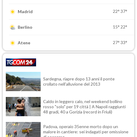
22°
37°
Madrid
15°
22°
Berlino
27°
33°
Atene
Sardegna, riapre dopo 13 anni il ponte
crollato nell'alluvione del 2013
Caldo in leggero calo, nel weekend bollino
rosso "solo" per 19 città | A Napoli raggiunti
48 gradi, 40 a Gorizia (record in Friuli)
Padova, operaio 35enne morto dopo un
malore in cantiere: sei indagati per omissione
di soccorso