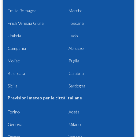
Emilia Romagna
Marche
Friuli Venezia Giulia
Toscana
Umbria
Lazio
Campania
Abruzzo
Molise
Puglia
Basilicata
Calabria
Sicilia
Sardegna
Previsioni meteo per le città italiane
Torino
Aosta
Genova
Milano
Trento
Venezia