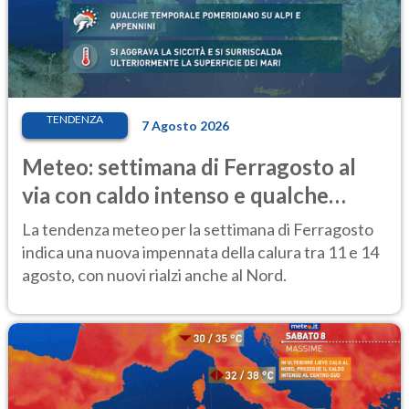
TENDENZA
7 Agosto 2026
Meteo: settimana di Ferragosto al
via con caldo intenso e qualche
temporale
La tendenza meteo per la settimana di Ferragosto
indica una nuova impennata della calura tra 11 e 14
agosto, con nuovi rialzi anche al Nord.