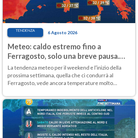
TENDENZA
6 Agosto 2026
Meteo: caldo estremo fino a
Ferragosto, solo una breve pausa.
Ecco dove
La tendenza meteo per il weekend e l'inizio della
prossima settimana, quella che ci condurrà al
Ferragosto, vede ancora temperature molto
elevate