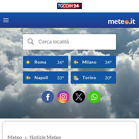
Roma
Milano
36°
34°
Napoli
Torino
33°
30°
Meteo
Notizie Meteo