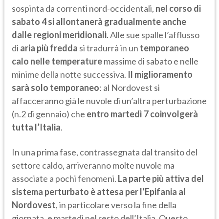
sospinta da correnti nord-occidentali,
nel corso di
sabato 4 si allontanerà gradualmente anche
dalle regioni meridionali
. Alle sue spalle l’afflusso
di
aria più fredda
si tradurrà in un
temporaneo
calo nelle temperature
massime di sabato e nelle
minime della notte successiva.
Il miglioramento
sarà solo temporaneo
: al Nordovest si
affacceranno già le nuvole di un’altra perturbazione
(n.2 di gennaio) che
entro martedì 7 coinvolgerà
tutta l’Italia
.
In una prima fase, contrassegnata dal transito del
settore caldo, arriveranno molte nuvole ma
associate a pochi fenomeni.
La parte più attiva del
sistema perturbato è attesa per l’Epifania al
Nordovest
, in particolare verso la fine della
giornata, e martedì nel resto dell’Italia. Questo