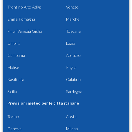
Trentino Alto Adige
Veneto
Emilia Romagna
Marche
Friuli Venezia Giulia
Toscana
Umbria
Lazio
Campania
Abruzzo
Molise
Puglia
Basilicata
Calabria
Sicilia
Sardegna
Previsioni meteo per le città italiane
Torino
Aosta
Genova
Milano