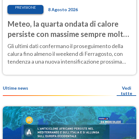
PREVISIONE
8 Agosto 2026
Meteo, la quarta ondata di calore
persiste con massime sempre molto
elevate
Gli ultimi dati confermano il proseguimento della
calura fino almeno il weekend di Ferragosto, con
tendenza a una nuova intensificazione prossima
settimana
Ultime news
Vedi
tutte