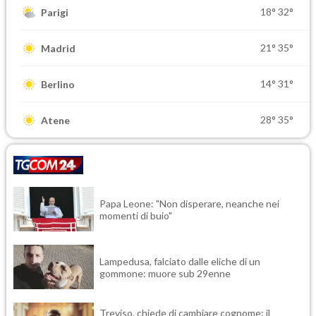
18°
32°
Parigi
21°
35°
Madrid
14°
31°
Berlino
28°
35°
Atene
Papa Leone: "Non disperare, neanche nei
momenti di buio"
Lampedusa, falciato dalle eliche di un
gommone: muore sub 29enne
Treviso, chiede di cambiare cognome: il