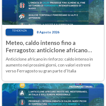
TENDENZA
8 Agosto 2026
Meteo, caldo intenso fino a
Ferragosto: anticiclone africano
ancora protagonista
Anticiclone africano in rinforzo: caldo intenso in
aumento nei prossimi giorni, con valori estremi
verso Ferragosto su gran parte d’Italia