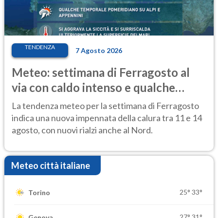
TENDENZA
7 Agosto 2026
Meteo: settimana di Ferragosto al
via con caldo intenso e qualche
temporale
La tendenza meteo per la settimana di Ferragosto
indica una nuova impennata della calura tra 11 e 14
agosto, con nuovi rialzi anche al Nord.
Meteo città italiane
25°
33°
Torino
27°
31°
Genova