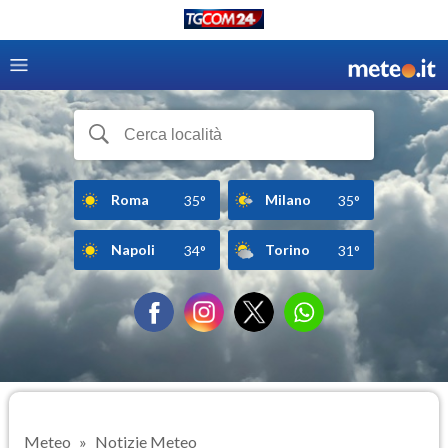
Roma
Milano
35°
35°
Napoli
Torino
34°
31°
Meteo
Notizie Meteo