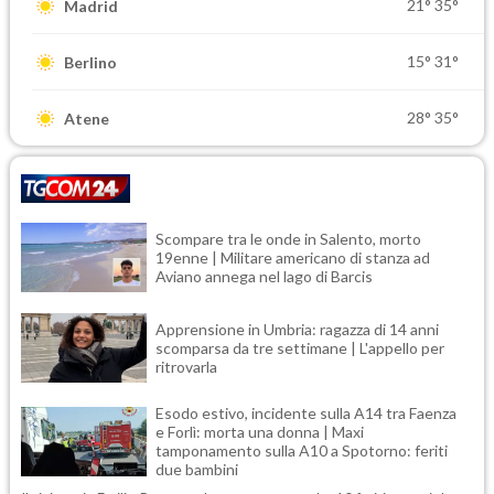
21°
35°
Madrid
15°
31°
Berlino
28°
35°
Atene
Scompare tra le onde in Salento, morto
19enne | Militare americano di stanza ad
Aviano annega nel lago di Barcis
Apprensione in Umbria: ragazza di 14 anni
scomparsa da tre settimane | L'appello per
ritrovarla
Esodo estivo, incidente sulla A14 tra Faenza
e Forlì: morta una donna | Maxi
tamponamento sulla A10 a Spotorno: feriti
due bambini