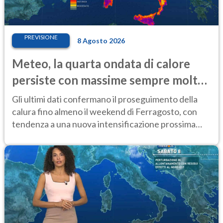
PREVISIONE
8 Agosto 2026
Meteo, la quarta ondata di calore
persiste con massime sempre molto
elevate
Gli ultimi dati confermano il proseguimento della
calura fino almeno il weekend di Ferragosto, con
tendenza a una nuova intensificazione prossima
settimana