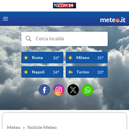
Roma
Milano
36°
35°
Napoli
Torino
34°
30°
Meteo
Notizie Meteo