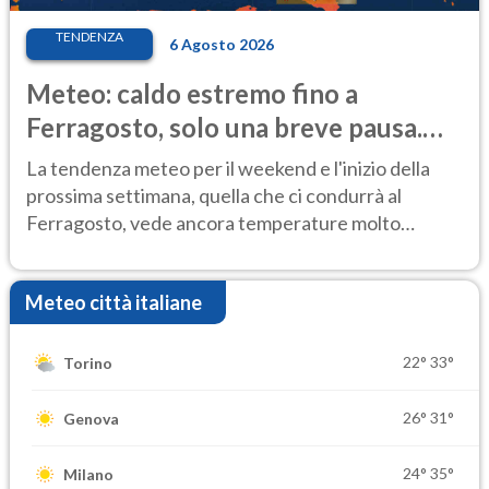
TENDENZA
6 Agosto 2026
Meteo: caldo estremo fino a
Ferragosto, solo una breve pausa.
Ecco dove
La tendenza meteo per il weekend e l'inizio della
prossima settimana, quella che ci condurrà al
Ferragosto, vede ancora temperature molto
elevate
Meteo città italiane
22°
33°
Torino
26°
31°
Genova
24°
35°
Milano