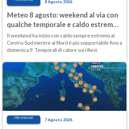
8 Agosto 2026
Meteo 8 agosto: weekend al via con
qualche temporale e caldo estremo
al Centro-Sud
Il weekend ha inizio con caldo sempre estremo al
Centro-Sud mentre al Nord è più sopportabile fino a
domenica 9. Temporali di calore sui rilievi.
PREVISIONE
7 Agosto 2026