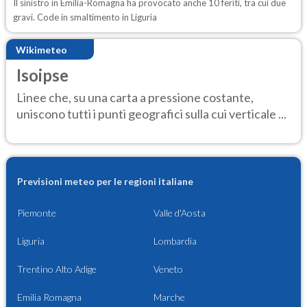
Il sinistro in Emilia-Romagna ha provocato anche 10 feriti, tra cui due
gravi. Code in smaltimento in Liguria
Wikimeteo
Isoipse
Linee che, su una carta a pressione costante,
uniscono tutti i punti geografici sulla cui verticale ...
Previsioni meteo per le regioni italiane
Piemonte
Valle d'Aosta
Liguria
Lombardia
Trentino Alto Adige
Veneto
Emilia Romagna
Marche