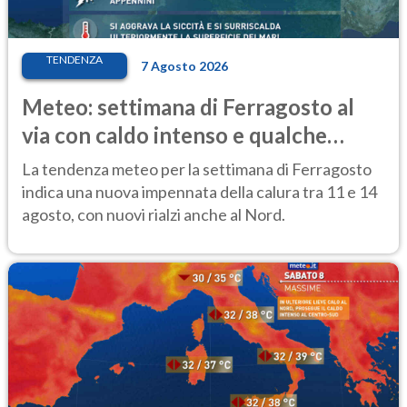
TENDENZA
7 Agosto 2026
Meteo: settimana di Ferragosto al
via con caldo intenso e qualche
temporale
La tendenza meteo per la settimana di Ferragosto
indica una nuova impennata della calura tra 11 e 14
agosto, con nuovi rialzi anche al Nord.