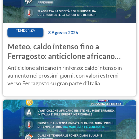
TENDENZA
8 Agosto 2026
Meteo, caldo intenso fino a
Ferragosto: anticiclone africano
ancora protagonista
Anticiclone africano in rinforzo: caldo intenso in
aumento nei prossimi giorni, con valori estremi
verso Ferragosto su gran parte d’Italia