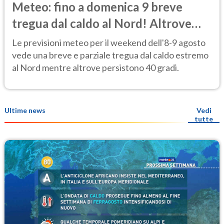
Meteo: fino a domenica 9 breve
tregua dal caldo al Nord! Altrove
calura e afa
Le previsioni meteo per il weekend dell'8-9 agosto
vede una breve e parziale tregua dal caldo estremo
al Nord mentre altrove persistono 40 gradi.
Ultime news
Vedi
tutte