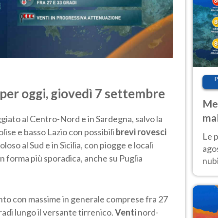
P
per oggi, giovedì 7 settembre
Met
mal
ato al Centro-Nord e in Sardegna, salvo la
fin
olise e basso Lazio con possibili
brevi rovesci
Le p
oso al Sud e in Sicilia, con piogge e locali
agos
, in forma più sporadica, anche su Puglia
nubi
Cen
mol
nto con massime in generale comprese fra 27
gradi lungo il versante tirrenico.
Venti
nord-