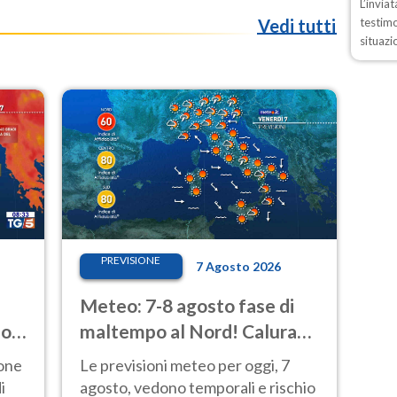
L’invia
testimo
Vedi tutti
situazi
PREVISIONE
7 Agosto 2026
Meteo: 7-8 agosto fase di
io
maltempo al Nord! Calura
fino a Ferragosto
ione
Le previsioni meteo per oggi, 7
i
agosto, vedono temporali e rischio