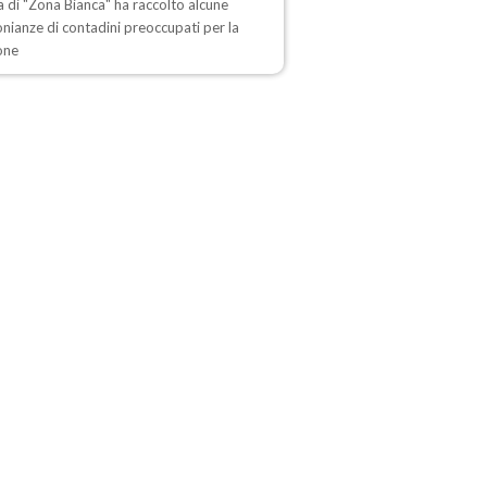
ta di "Zona Bianca" ha raccolto alcune
nianze di contadini preoccupati per la
one