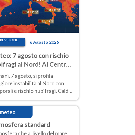
REVISIONE
6 Agosto 2026
eo: 7 agosto con rischio
ifragi al Nord! Al Centro-
 caldo estremo
ni, 7 agosto, si profila
iore instabilità al Nord con
orali e rischio nubifragi. Caldo
pre estremo al Centro-Sud. Le
isioni.
imeteo
mosfera standard
osfera che al livello del mare