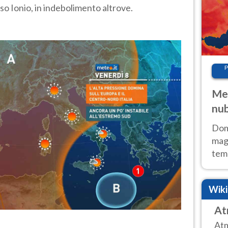
sso Ionio, in indebolimento altrove.
P
Met
nub
Sud
Doma
magg
temp
sem
prev
Wik
At
Atm