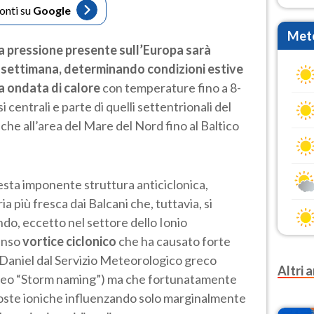
fonti su
Google
Mete
ta pressione presente sull’Europa sarà
settimana, determinando condizioni estive
a ondata di calore
con temperature fino a 8-
 centrali e parte di quelli settentrionali del
iche all’area del Mare del Nord fino al Baltico
uesta imponente struttura anticiclonica,
ia più fresca dai Balcani che, tuttavia, si
o, eccetto nel settore dello Ionio
tenso
vortice ciclonico
che ha causato forte
Daniel dal Servizio Meteorologico greco
Altri a
opeo “Storm naming”) ma che fortunatamente
coste ioniche influenzando solo marginalmente