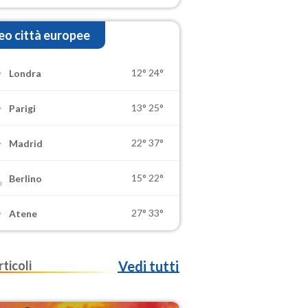
o città europee
12°
24°
Londra
13°
25°
Parigi
22°
37°
Madrid
15°
22°
Berlino
27°
33°
Atene
rticoli
Vedi tutti