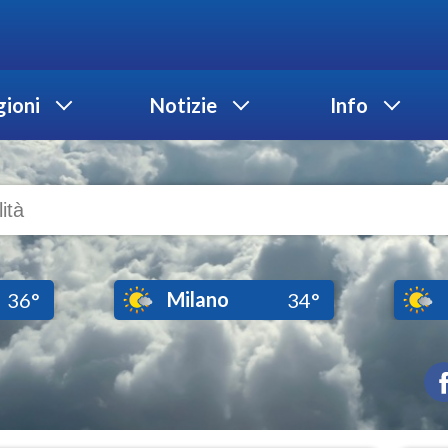
ioni
Notizie
Info
Milano
36°
34°