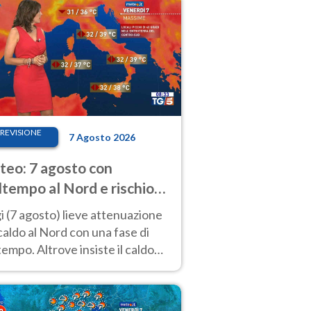
REVISIONE
7 Agosto 2026
eo: 7 agosto con
tempo al Nord e rischio
ifragi. Altrove caldo
 (7 agosto) lieve attenuazione
tremo
caldo al Nord con una fase di
empo. Altrove insiste il caldo
emo con picchi di 40°C. Le
isioni