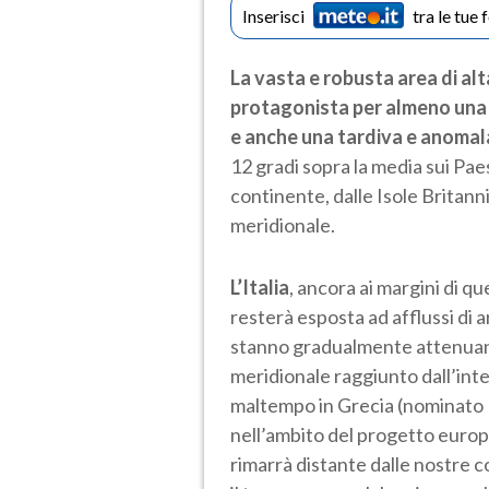
Inserisci
tra le tue 
La vasta e robusta area di al
protagonista per almeno una 
e anche una tardiva e anomal
12 gradi sopra la media sui Paesi
continente, dalle Isole Britann
meridionale.
L’Italia
, ancora ai margini di q
resterà esposta ad afflussi di ar
stanno gradualmente attenuand
meridionale raggiunto dall’in
maltempo in Grecia (nominato 
nell’ambito del progetto eur
rimarrà distante dalle nostre 