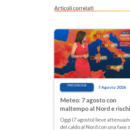
Articoli correlati
PREVISIONE
7 Agosto 2026
Meteo: 7 agosto con
maltempo al Nord e risch
nubifragi. Altrove caldo
Oggi (7 agosto) lieve attenuaz
estremo
del caldo al Nord con una fase d