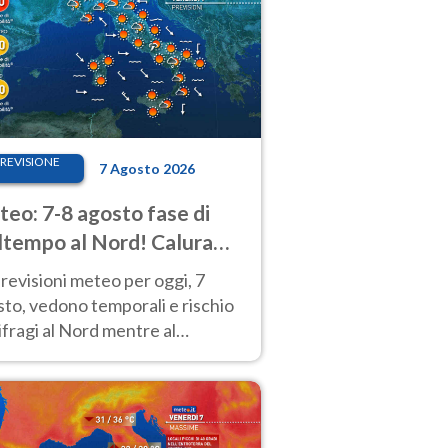
REVISIONE
7 Agosto 2026
eo: 7-8 agosto fase di
tempo al Nord! Calura
o a Ferragosto
revisioni meteo per oggi, 7
to, vedono temporali e rischio
fragi al Nord mentre al
tro-Sud sole e caldo sempre
to intenso.