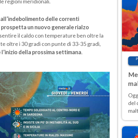
le regioni meridionali.
o all’indebolimento delle correnti
si prospetta un nuovo generale rialzo
i sentire il caldo con temperature ben oltre la
te oltre i 30 gradi con punte di 33-35 gradi,
 l’inizio della prossima settimana
.
P
Met
mal
nub
Oggi
es
del 
malt
estr
prev