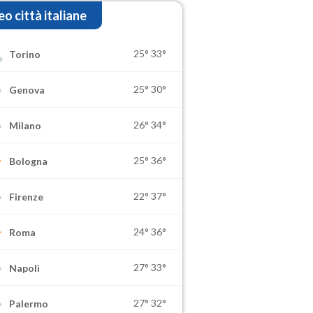
o città italiane
25°
33°
Torino
25°
30°
Genova
26°
34°
Milano
25°
36°
Bologna
22°
37°
Firenze
24°
36°
Roma
27°
33°
Napoli
27°
32°
Palermo