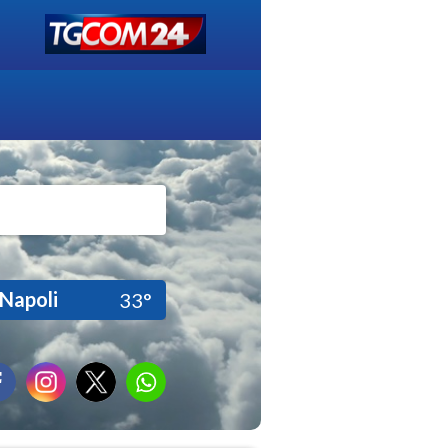
Napoli
33°