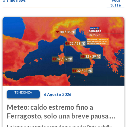
Ultime news
Vedi
tutte
TENDENZA
6 Agosto 2026
Meteo: caldo estremo fino a
Ferragosto, solo una breve pausa.
Ecco dove
La tendenza meteo per il weekend e l'inizio della