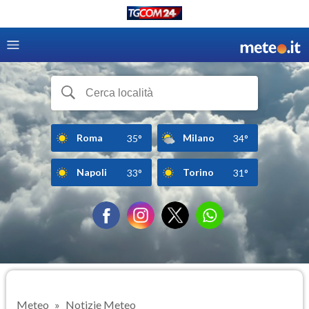
Roma
Milano
35°
34°
Napoli
Torino
33°
31°
Meteo
Notizie Meteo