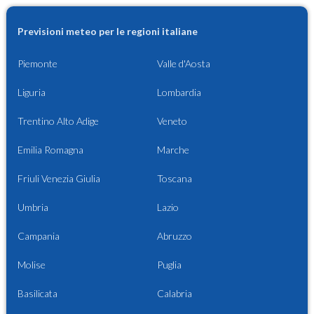
Previsioni meteo per le regioni italiane
Piemonte
Valle d'Aosta
Liguria
Lombardia
Trentino Alto Adige
Veneto
Emilia Romagna
Marche
Friuli Venezia Giulia
Toscana
Umbria
Lazio
Campania
Abruzzo
Molise
Puglia
Basilicata
Calabria