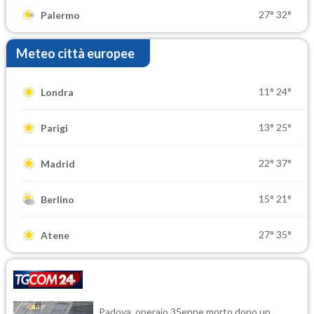
27°
32°
Palermo
Meteo città europee
11°
24°
Londra
13°
25°
Parigi
22°
37°
Madrid
15°
21°
Berlino
27°
35°
Atene
Padova, operaio 35enne morto dopo un