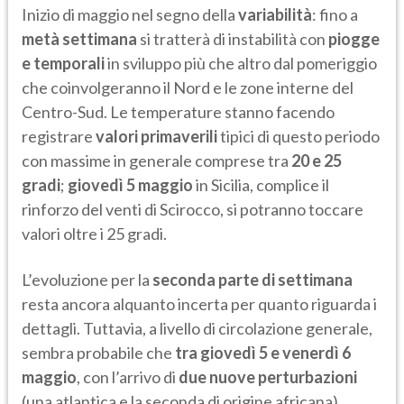
Inizio di maggio nel segno della
variabilità
: fino a
metà settimana
si tratterà di instabilità con
piogge
e temporali
in sviluppo più che altro dal pomeriggio
che coinvolgeranno il Nord e le zone interne del
Centro-Sud. Le temperature stanno facendo
registrare
valori primaverili
tipici di questo periodo
con massime in generale comprese tra
20 e 25
gradi
;
giovedì 5 maggio
in Sicilia, complice il
rinforzo del venti di Scirocco, si potranno toccare
valori oltre i 25 gradi.
L’evoluzione per la
seconda parte di settimana
resta ancora alquanto incerta per quanto riguarda i
dettagli. Tuttavia, a livello di circolazione generale,
sembra probabile che
tra giovedì 5 e venerdì 6
maggio
, con l’arrivo di
due nuove perturbazioni
(una atlantica e la seconda di origine africana),