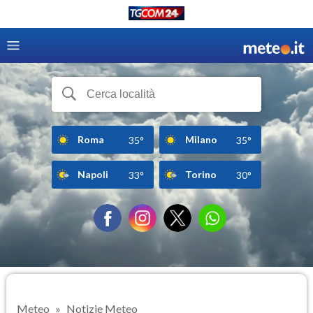
Roma
Milano
35°
35°
Napoli
Torino
33°
30°
Meteo
Notizie Meteo