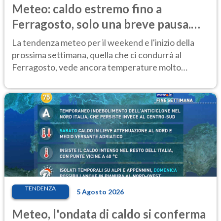
Meteo: caldo estremo fino a
Ferragosto, solo una breve pausa.
Ecco dove
La tendenza meteo per il weekend e l'inizio della
prossima settimana, quella che ci condurrà al
Ferragosto, vede ancora temperature molto
elevate
TENDENZA
5 Agosto 2026
Meteo, l'ondata di caldo si conferma