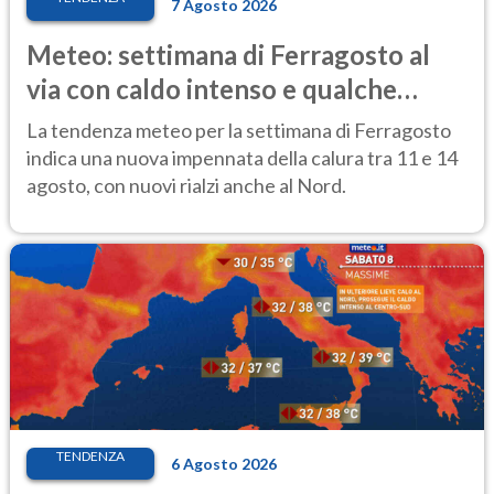
7 Agosto 2026
Meteo: settimana di Ferragosto al
via con caldo intenso e qualche
temporale
La tendenza meteo per la settimana di Ferragosto
indica una nuova impennata della calura tra 11 e 14
agosto, con nuovi rialzi anche al Nord.
TENDENZA
6 Agosto 2026