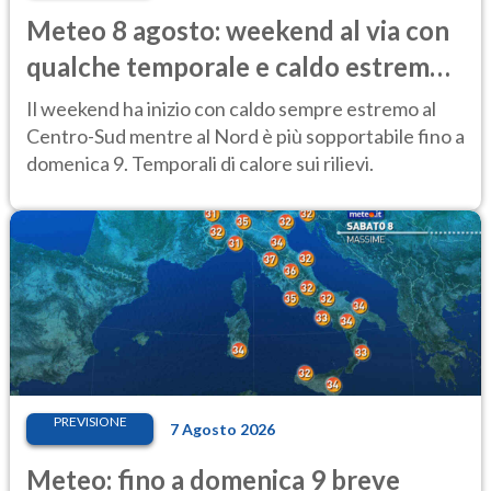
Meteo 8 agosto: weekend al via con
qualche temporale e caldo estremo
al Centro-Sud
Il weekend ha inizio con caldo sempre estremo al
Centro-Sud mentre al Nord è più sopportabile fino a
domenica 9. Temporali di calore sui rilievi.
PREVISIONE
7 Agosto 2026
Meteo: fino a domenica 9 breve