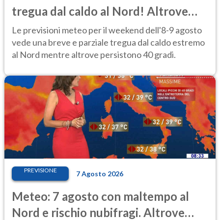
tregua dal caldo al Nord! Altrove
calura e afa
Le previsioni meteo per il weekend dell'8-9 agosto
vede una breve e parziale tregua dal caldo estremo
al Nord mentre altrove persistono 40 gradi.
PREVISIONE
7 Agosto 2026
Meteo: 7 agosto con maltempo al
Nord e rischio nubifragi. Altrove