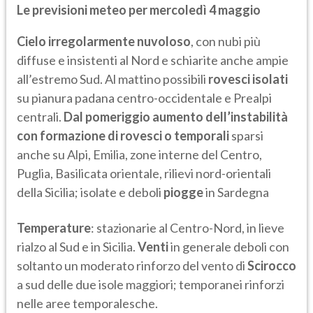
Le previsioni meteo per mercoledì 4 maggio
Cielo irregolarmente nuvoloso
, con nubi più
diffuse e insistenti al Nord e schiarite anche ampie
all’estremo Sud. Al mattino possibili
rovesci isolati
su pianura padana centro-occidentale e Prealpi
centrali.
Dal pomeriggio aumento dell’instabilità
con formazione di rovesci o temporali
sparsi
anche su Alpi, Emilia, zone interne del Centro,
Puglia, Basilicata orientale, rilievi nord-orientali
della Sicilia; isolate e deboli
piogge
in Sardegna
Temperature
: stazionarie al Centro-Nord, in lieve
rialzo al Sud e in Sicilia.
Venti
in generale deboli con
soltanto un moderato rinforzo del vento di
Scirocco
a sud delle due isole maggiori; temporanei rinforzi
nelle aree temporalesche.