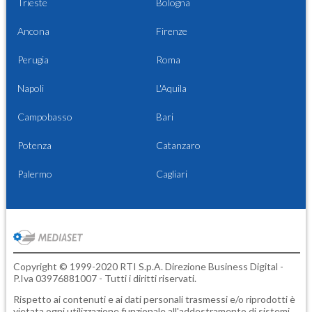
Trieste
Bologna
Ancona
Firenze
Perugia
Roma
Napoli
L'Aquila
Campobasso
Bari
Potenza
Catanzaro
Palermo
Cagliari
Copyright © 1999-2020 RTI S.p.A. Direzione Business Digital -
P.Iva 03976881007 - Tutti i diritti riservati.
Rispetto ai contenuti e ai dati personali trasmessi e/o riprodotti è
vietata ogni utilizzazione funzionale all'addestramento di sistemi