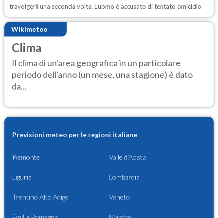
travolgerli una seconda volta. L'uomo è accusato di tentato omicidio
Wikimeteo
Clima
Il clima di un'area geografica in un particolare
periodo dell'anno (un mese, una stagione) è dato
da...
Previsioni meteo per le regioni italiane
Piemonte
Valle d'Aosta
Liguria
Lombardia
Trentino Alto Adige
Veneto
Emilia Romagna
Marche