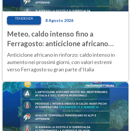
TENDENZA
8 Agosto 2026
Meteo, caldo intenso fino a
Ferragosto: anticiclone africano
ancora protagonista
Anticiclone africano in rinforzo: caldo intenso in
aumento nei prossimi giorni, con valori estremi
verso Ferragosto su gran parte d’Italia