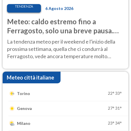
TENDENZA
6 Agosto 2026
Meteo: caldo estremo fino a
Ferragosto, solo una breve pausa.
Ecco dove
La tendenza meteo per il weekend e l'inizio della
prossima settimana, quella che ci condurrà al
Ferragosto, vede ancora temperature molto
elevate
Meteo città italiane
22°
33°
Torino
27°
31°
Genova
23°
34°
Milano