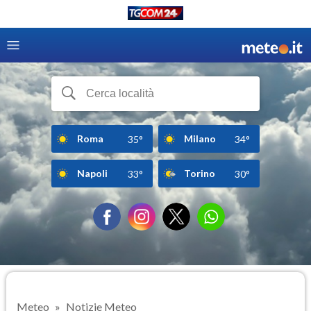
Roma
Milano
35°
34°
Napoli
Torino
33°
30°
Meteo
Notizie Meteo