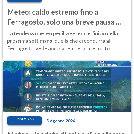
Meteo: caldo estremo fino a
Ferragosto, solo una breve pausa.
Ecco dove
La tendenza meteo per il weekend e l'inizio della
prossima settimana, quella che ci condurrà al
Ferragosto, vede ancora temperature molto
elevate
TENDENZA
5 Agosto 2026