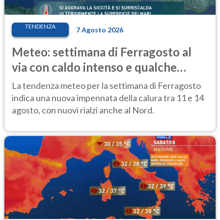
TENDENZA
7 Agosto 2026
Meteo: settimana di Ferragosto al
via con caldo intenso e qualche
temporale
La tendenza meteo per la settimana di Ferragosto
indica una nuova impennata della calura tra 11 e 14
agosto, con nuovi rialzi anche al Nord.