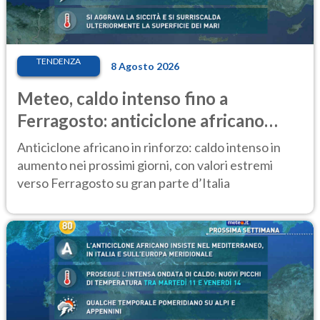
TENDENZA
8 Agosto 2026
Meteo, caldo intenso fino a
Ferragosto: anticiclone africano
ancora protagonista
Anticiclone africano in rinforzo: caldo intenso in
aumento nei prossimi giorni, con valori estremi
verso Ferragosto su gran parte d’Italia