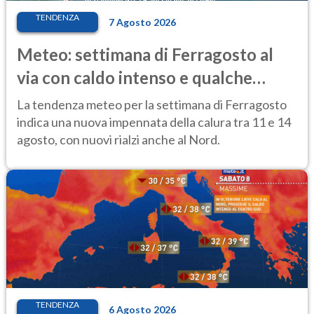
TENDENZA
7 Agosto 2026
Meteo: settimana di Ferragosto al
via con caldo intenso e qualche
temporale
La tendenza meteo per la settimana di Ferragosto
indica una nuova impennata della calura tra 11 e 14
agosto, con nuovi rialzi anche al Nord.
TENDENZA
6 Agosto 2026