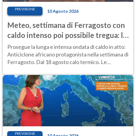
PREVISIONE
10 Agosto 2026
Meteo, settimana di Ferragosto con
caldo intenso poi possibile tregua: le
previsioni
Prosegue la lunga e intensa ondata di caldo in atto:
Anticiclone africano protagonista nella settimana di
Ferragosto. Dal 18 agosto calo termico. Le
previsioni meteo dell'11-12 agosto
PREVISIONE
10 Agosto 2026