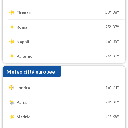
23°
38°
Firenze
25°
37°
Roma
26°
35°
Napoli
26°
31°
Palermo
Meteo città europee
16°
24°
Londra
20°
30°
Parigi
21°
35°
Madrid