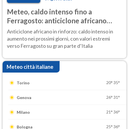
Meteo, caldo intenso fino a
Ferragosto: anticiclone africano
ancora protagonista
Anticiclone africano in rinforzo: caldo intenso in
aumento nei prossimi giorni, con valori estremi
verso Ferragosto su gran parte d’Italia
Meteo città italiane
20°
35°
Torino
26°
31°
Genova
21°
36°
Milano
25°
36°
Bologna