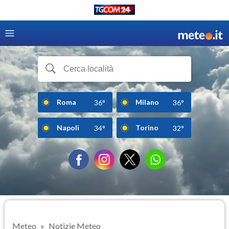
Roma
Milano
36°
36°
Napoli
Torino
34°
32°
Meteo
Notizie Meteo