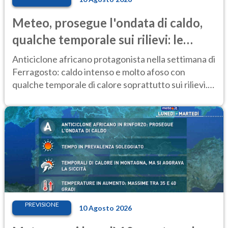
Meteo, prosegue l'ondata di caldo,
qualche temporale sui rilievi: le
previsioni del 10-11 agosto
Anticiclone africano protagonista nella settimana di
Ferragosto: caldo intenso e molto afoso con
qualche temporale di calore soprattutto sui rilievi.
Le previsioni meteo
PREVISIONE
10 Agosto 2026