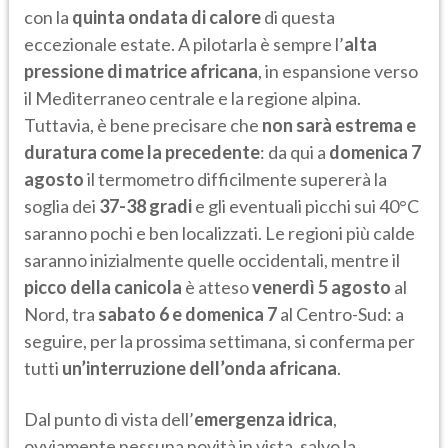
con la
quinta ondata di calore
di questa
eccezionale estate. A pilotarla è sempre l’
alta
pressione di matrice africana
, in espansione verso
il Mediterraneo centrale e la regione alpina.
Tuttavia, è bene precisare che
non sarà estrema e
duratura come la precedente
: da qui a
domenica 7
agosto
il termometro difficilmente supererà la
soglia dei
37-38 gradi
e gli eventuali picchi sui 40°C
saranno pochi e ben localizzati. Le regioni più calde
saranno inizialmente quelle occidentali, mentre il
picco della canicola
è atteso
venerdì 5 agosto
al
Nord, tra
sabato 6 e domenica 7
al Centro-Sud: a
seguire, per la prossima settimana, si conferma per
tutti
un’interruzione dell’onda africana
.
Dal punto di vista dell’
emergenza idrica
,
ovviamente nessuna novità in vista, salvo la