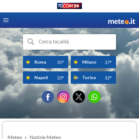
Roma
Milano
35°
37°
Napoli
Torino
33°
32°
Meteo
Notizie Meteo