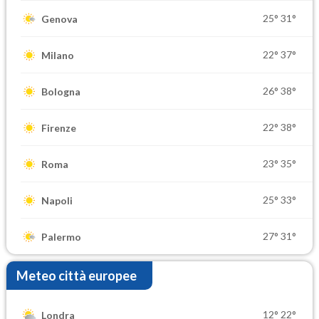
25°
31°
Genova
22°
37°
Milano
26°
38°
Bologna
22°
38°
Firenze
23°
35°
Roma
25°
33°
Napoli
27°
31°
Palermo
Meteo città europee
12°
22°
Londra