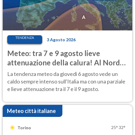
TENDENZA
3 Agosto 2026
Meteo: tra 7 e 9 agosto lieve
attenuazione della calura! Al Nord
rischio temporali
La tendenza meteo da giovedì 6 agosto vede un
caldo sempre intenso sull'Italia ma con una parziale
e lieve attenuazione tra il 7 e il 9 agosto.
Meteo città italiane
25°
32°
Torino