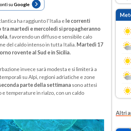
fonti su
Google
Mete
lantica ha raggiunto l’Italia e
le correnti
 tra martedì e mercoledì si propagheranno
sola
, favorendo un diffuso e sensibile calo
ne del caldo intenso in tutta Italia.
Martedì 17
orno rovente al Sud e in Sicilia.
urbazione invece sarà modesta e si limiterà a
i temporali su Alpi, regioni adriatiche e zone
seconda parte della settimana
sono attesi
 e temperature in rialzo, con un caldo
Altri a