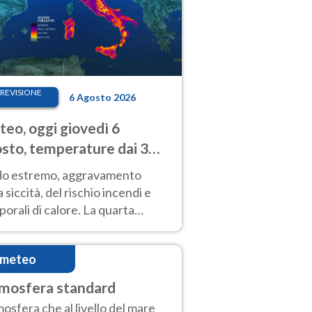
REVISIONE
6 Agosto 2026
eo, oggi giovedì 6
sto, temperature dai 33
40 gradi
do estremo, aggravamento
a siccità, del rischio incendi e
orali di calore. La quarta
nsa ondata di calore non dà
gua e durerà fino Ferragosto
imeteo
mosfera standard
osfera che al livello del mare