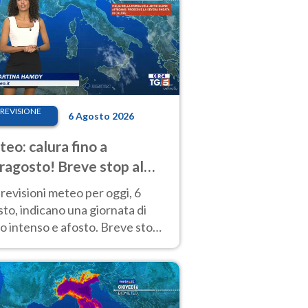
REVISIONE
6 Agosto 2026
eo: calura fino a
ragosto! Breve stop al
d tra 7 e 9 agosto
revisioni meteo per oggi, 6
to, indicano una giornata di
o intenso e afosto. Breve stop
Anticiclone solo sulle regioni del
d.