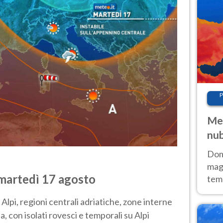
P
Met
nub
Sud
Doma
magg
 martedì 17 agosto
temp
sem
Alpi, regioni centrali adriatiche, zone interne
prev
, con isolati rovesci e temporali su Alpi