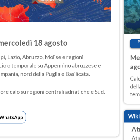
 m
ercoledì 18
agosto
P
Met
lpi, Lazio, Abruzzo, Molise e regioni
scio o temporale su Appennino abruzzese e
ago
mpania, nord della Puglia e Basilicata.
ai 
Cal
dell
ore calo su regioni centrali adriatiche e Sud.
temp
inte
tre
Wik
WhatsApp
At
Atm