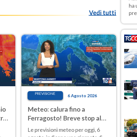
ha 
Vedi tutti
pre
PREVISIONE
6 Agosto 2026
io
Meteo: calura fino a
tro-
Ferragosto! Breve stop al
Nord tra 7 e 9 agosto
Le previsioni meteo per oggi, 6