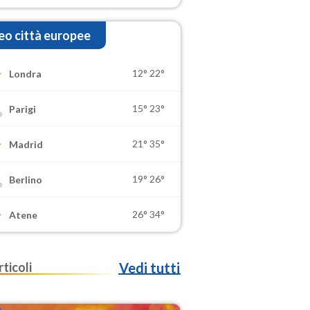
o città europee
12°
22°
Londra
15°
23°
Parigi
21°
35°
Madrid
19°
26°
Berlino
26°
34°
Atene
rticoli
Vedi tutti