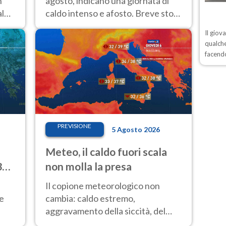
n
agosto, indicano una giornata di
aldo
caldo intenso e afosto. Breve stop
 Le
all'Anticiclone solo sulle regioni del
Il giov
Nord.
qualche
facendo
PREVISIONE
5 Agosto 2026
Meteo, il caldo fuori scala
33
non molla la presa
Il copione meteorologico non
 e
cambia: caldo estremo,
aggravamento della siccità, del
rischio incendi e temporali di