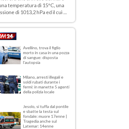
una temperatura di 15°C, una
ssione di 1013,2 hPa ed il cui ...
Avellino, trova il figlio
morto in casa in una pozza
di sangue: disposta
l'autopsia
Milano, arresti illegali e
soldi rubati durante i
fermi: in manette 5 agenti
della polizia locale
Jesolo, si tuffa dal pontile
e sbatte la testa sul
fondale: muore 17enne |
Tragedia anche sul
Latemar: 14enne