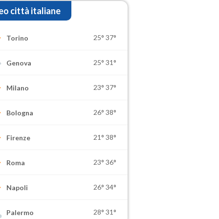
o città italiane
25°
37°
Torino
25°
31°
Genova
23°
37°
Milano
26°
38°
Bologna
21°
38°
Firenze
23°
36°
Roma
26°
34°
Napoli
28°
31°
Palermo