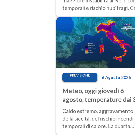
maggiore instabilità al Nord co
temporali e rischio nubifragi. C
sempre estremo al Centro-Sud.
previsioni.
PREVISIONE
6 Agosto 2026
Meteo, oggi giovedì 6
agosto, temperature dai 
ai 40 gradi
Caldo estremo, aggravamento
della siccità, del rischio incendi
temporali di calore. La quarta
intensa ondata di calore non dà