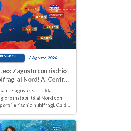
REVISIONE
6 Agosto 2026
eo: 7 agosto con rischio
ifragi al Nord! Al Centro-
 caldo estremo
ni, 7 agosto, si profila
iore instabilità al Nord con
orali e rischio nubifragi. Caldo
pre estremo al Centro-Sud. Le
isioni.