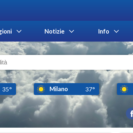
ioni
Notizie
Info
Milano
35°
37°