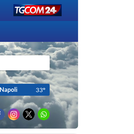
Napoli
33°