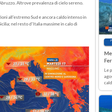
bruzzo. Altrove prevalenza di cielo sereno.
oni all’estremo Sud e ancora caldo intenso in
cilia; nel resto d’Italia massime in calo di
P
Met
Fer
Nor
Le p
agos
cald
all'
Nor