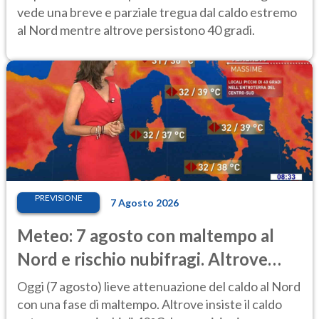
vede una breve e parziale tregua dal caldo estremo
al Nord mentre altrove persistono 40 gradi.
PREVISIONE
7 Agosto 2026
Meteo: 7 agosto con maltempo al
Nord e rischio nubifragi. Altrove
caldo estremo
Oggi (7 agosto) lieve attenuazione del caldo al Nord
con una fase di maltempo. Altrove insiste il caldo