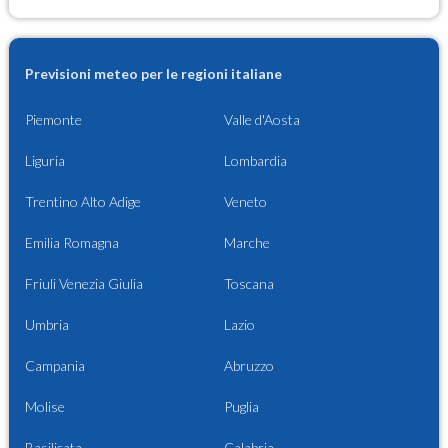
Previsioni meteo per le regioni italiane
Piemonte
Valle d'Aosta
Liguria
Lombardia
Trentino Alto Adige
Veneto
Emilia Romagna
Marche
Friuli Venezia Giulia
Toscana
Umbria
Lazio
Campania
Abruzzo
Molise
Puglia
Basilicata
Calabria