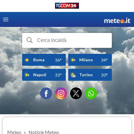
Roma
Milano
36°
34°
Napoli
Torino
33°
30°
Meteo
Notizie Meteo