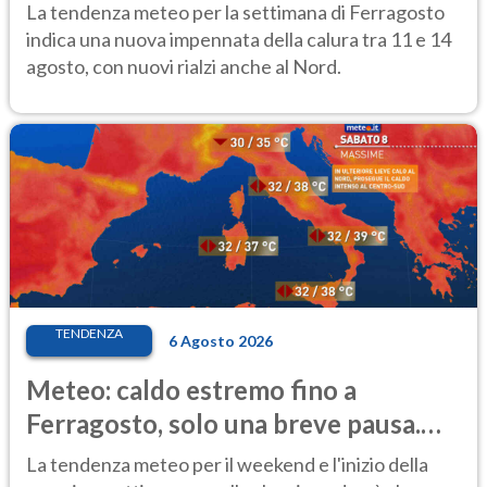
temporale
La tendenza meteo per la settimana di Ferragosto
indica una nuova impennata della calura tra 11 e 14
agosto, con nuovi rialzi anche al Nord.
TENDENZA
6 Agosto 2026
Meteo: caldo estremo fino a
Ferragosto, solo una breve pausa.
Ecco dove
La tendenza meteo per il weekend e l'inizio della