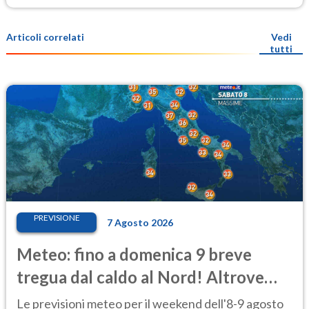
Articoli correlati
Vedi
tutti
PREVISIONE
7 Agosto 2026
Meteo: fino a domenica 9 breve
tregua dal caldo al Nord! Altrove
calura e afa
Le previsioni meteo per il weekend dell'8-9 agosto