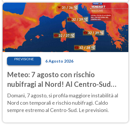
PREVISIONE
6 Agosto 2026
Meteo: 7 agosto con rischio
nubifragi al Nord! Al Centro-Sud
caldo estremo
Domani, 7 agosto, si profila maggiore instabilità al
Nord con temporali e rischio nubifragi. Caldo
sempre estremo al Centro-Sud. Le previsioni.