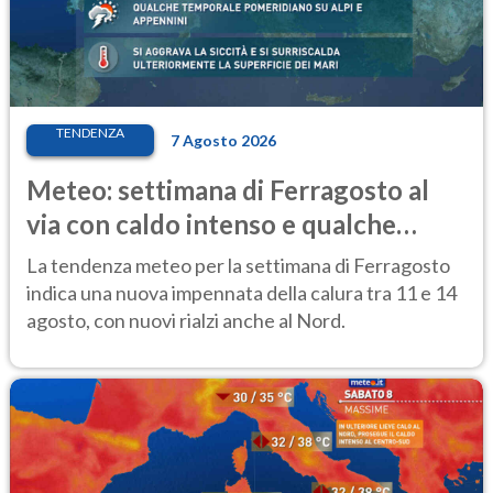
TENDENZA
7 Agosto 2026
Meteo: settimana di Ferragosto al
via con caldo intenso e qualche
temporale
La tendenza meteo per la settimana di Ferragosto
indica una nuova impennata della calura tra 11 e 14
agosto, con nuovi rialzi anche al Nord.