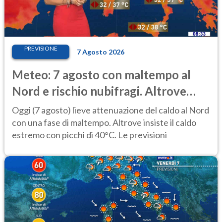
PREVISIONE
7 Agosto 2026
Meteo: 7 agosto con maltempo al
Nord e rischio nubifragi. Altrove
caldo estremo
Oggi (7 agosto) lieve attenuazione del caldo al Nord
con una fase di maltempo. Altrove insiste il caldo
estremo con picchi di 40°C. Le previsioni