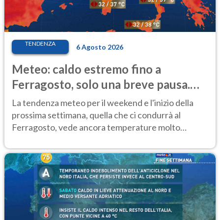
TENDENZA
6 Agosto 2026
Meteo: caldo estremo fino a
Ferragosto, solo una breve pausa.
Ecco dove
La tendenza meteo per il weekend e l'inizio della
prossima settimana, quella che ci condurrà al
Ferragosto, vede ancora temperature molto
elevate