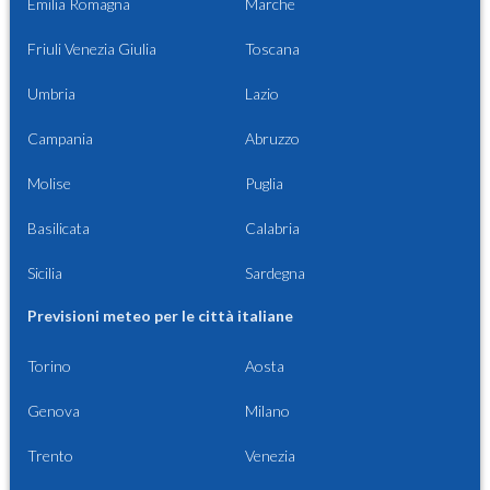
Emilia Romagna
Marche
Friuli Venezia Giulia
Toscana
Umbria
Lazio
Campania
Abruzzo
Molise
Puglia
Basilicata
Calabria
Sicilia
Sardegna
Previsioni meteo per le città italiane
Torino
Aosta
Genova
Milano
Trento
Venezia