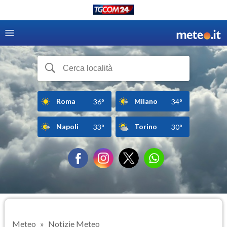
Roma
Milano
36°
34°
Napoli
Torino
33°
30°
Meteo
Notizie Meteo