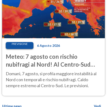
PREVISIONE
6 Agosto 2026
Meteo: 7 agosto con rischio
nubifragi al Nord! Al Centro-Sud
caldo estremo
Domani, 7 agosto, si profila maggiore instabilità al
Nord con temporali e rischio nubifragi. Caldo
sempre estremo al Centro-Sud. Le previsioni.
Ultime news
Vedi