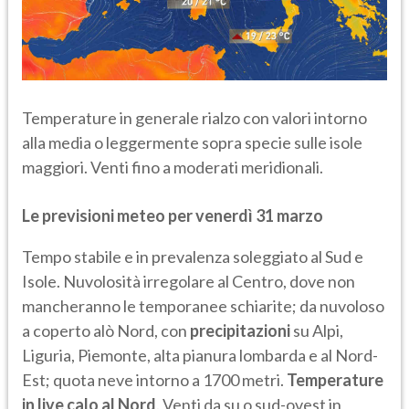
Temperature in generale rialzo con valori intorno
alla media o leggermente sopra specie sulle isole
maggiori. Venti fino a moderati meridionali.
Le previsioni meteo per venerdì 31 marzo
Tempo stabile e in prevalenza soleggiato al Sud e
Isole. Nuvolosità irregolare al Centro, dove non
mancheranno le temporanee schiarite; da nuvoloso
a coperto alò Nord, con
precipitazioni
su Alpi,
Liguria, Piemonte, alta pianura lombarda e al Nord-
Est; quota neve intorno a 1700 metri.
Temperature
in live calo al Nord
. Venti da su o sud-ovest in