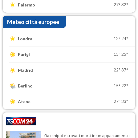
27°
32°
Palermo
Meteo città europee
12°
24°
Londra
13°
25°
Parigi
22°
37°
Madrid
15°
22°
Berlino
27°
33°
Atene
Zia e nipote trovati morti in un appartamento