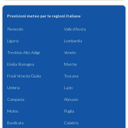
Previsioni meteo per le regioni italiane
Piemonte
Valle d'Aosta
Liguria
Lombardia
Trentino Alto Adige
Veneto
Emilia Romagna
Marche
Friuli Venezia Giulia
Toscana
Umbria
Lazio
Campania
Abruzzo
Molise
Puglia
Basilicata
Calabria