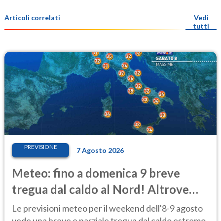
Articoli correlati
Vedi
tutti
PREVISIONE
7 Agosto 2026
Meteo: fino a domenica 9 breve
tregua dal caldo al Nord! Altrove
calura e afa
Le previsioni meteo per il weekend dell'8-9 agosto
vede una breve e parziale tregua dal caldo estremo