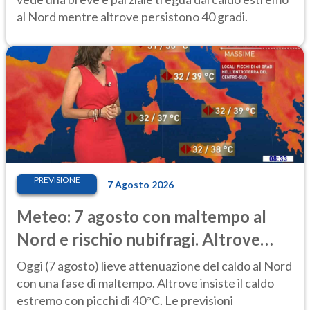
al Nord mentre altrove persistono 40 gradi.
PREVISIONE
7 Agosto 2026
Meteo: 7 agosto con maltempo al
Nord e rischio nubifragi. Altrove
caldo estremo
Oggi (7 agosto) lieve attenuazione del caldo al Nord
con una fase di maltempo. Altrove insiste il caldo
estremo con picchi di 40°C. Le previsioni