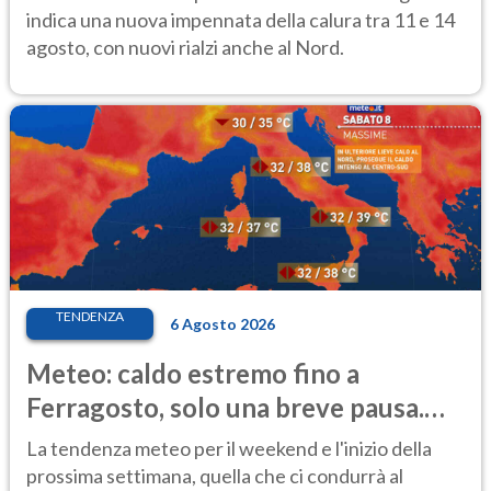
indica una nuova impennata della calura tra 11 e 14
agosto, con nuovi rialzi anche al Nord.
TENDENZA
6 Agosto 2026
Meteo: caldo estremo fino a
Ferragosto, solo una breve pausa.
Ecco dove
La tendenza meteo per il weekend e l'inizio della
prossima settimana, quella che ci condurrà al