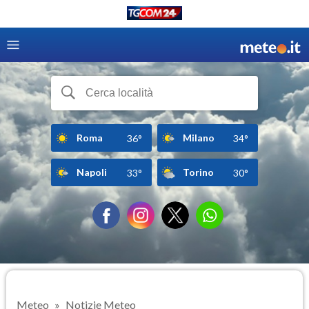
Roma
Milano
36°
34°
Napoli
Torino
33°
30°
Meteo
Notizie Meteo