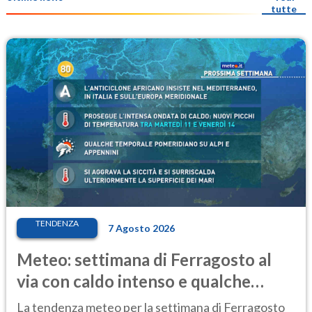
tutte
TENDENZA
7 Agosto 2026
Meteo: settimana di Ferragosto al
via con caldo intenso e qualche
temporale
La tendenza meteo per la settimana di Ferragosto