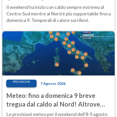
al Centro-Sud
Il weekend ha inizio con caldo sempre estremo al
Centro-Sud mentre al Nord è più sopportabile fino a
domenica 9. Temporali di calore sui rilievi.
PREVISIONE
7 Agosto 2026
Meteo: fino a domenica 9 breve
tregua dal caldo al Nord! Altrove
calura e afa
Le previsioni meteo per il weekend dell'8-9 agosto