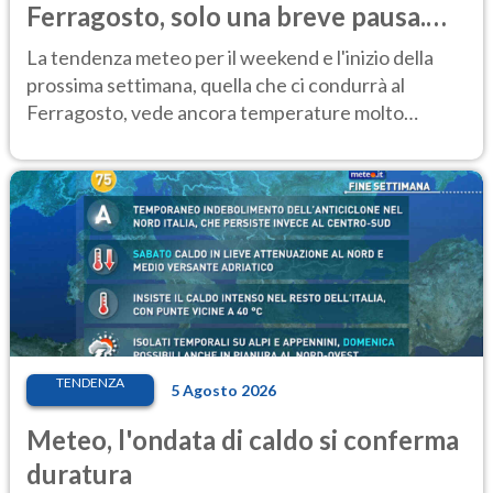
Ferragosto, solo una breve pausa.
Ecco dove
La tendenza meteo per il weekend e l'inizio della
prossima settimana, quella che ci condurrà al
Ferragosto, vede ancora temperature molto
elevate
TENDENZA
5 Agosto 2026
Meteo, l'ondata di caldo si conferma
duratura