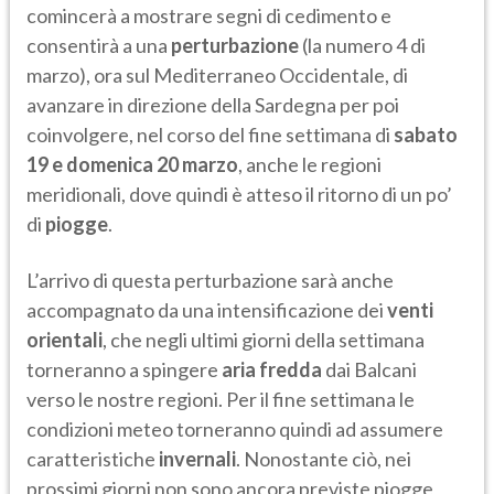
comincerà a mostrare segni di cedimento e
consentirà a una
perturbazione
(la numero 4 di
marzo), ora sul Mediterraneo Occidentale, di
avanzare in direzione della Sardegna per poi
coinvolgere,
nel corso del fine settimana
di
sabato
19 e domenica 20 marzo
, anche le regioni
meridionali, dove quindi è atteso il ritorno di un po’
di
piogge
.
L’arrivo di questa perturbazione sarà anche
accompagnato da una intensificazione dei
venti
orientali
, che negli ultimi giorni della settimana
torneranno a spingere
aria fredda
dai Balcani
verso le nostre regioni. Per il fine settimana le
condizioni meteo torneranno quindi ad assumere
caratteristiche
invernali
. Nonostante ciò, nei
prossimi giorni non sono ancora previste piogge