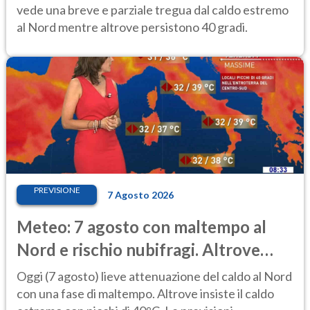
vede una breve e parziale tregua dal caldo estremo
al Nord mentre altrove persistono 40 gradi.
PREVISIONE
7 Agosto 2026
Meteo: 7 agosto con maltempo al
Nord e rischio nubifragi. Altrove
caldo estremo
Oggi (7 agosto) lieve attenuazione del caldo al Nord
con una fase di maltempo. Altrove insiste il caldo