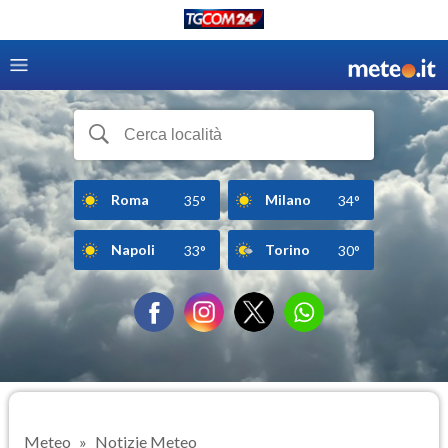
Roma
Milano
35°
34°
Napoli
Torino
33°
30°
Meteo
Notizie Meteo