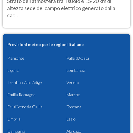
Strato dell'atmosfera tra il suolo e 15-20 km di
altezza sede del campo elettrico generato dalla
car...
Previsioni meteo per le regioni italiane
Piemonte
Valle d'Aosta
Liguria
Lombardia
Trentino Alto Adige
Veneto
Emilia Romagna
Marche
Friuli Venezia Giulia
Toscana
Umbria
Lazio
Campania
Abruzzo