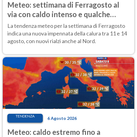
Meteo: settimana di Ferragosto al
via con caldo intenso e qualche
temporale
La tendenza meteo per la settimana di Ferragosto
indica una nuova impennata della calura tra 11 e 14
agosto, con nuovi rialzi anche al Nord.
TENDENZA
6 Agosto 2026
Meteo: caldo estremo fino a