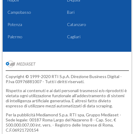
Campobasso
Bari
Potenza
Catanzaro
Palermo
Cagliari
Copyright © 1999-2020 RTI S.p.A. Direzione Business Digital -
P.Iva 03976881007 - Tutti i diritti riservati.
Rispetto ai contenuti e ai dati personali trasmessi e/o riprodotti è
vietata ogni utilizzazione funzionale all'addestramento di sistemi
di intelligenza artificiale generativa. È altresì fatto divieto
espresso di utilizzare mezzi automatizzati di data scraping.
Per la pubblicità
Mediamond S.p.a.
RTI spa, Gruppo Mediaset -
Sede legale: 00187 Roma Largo del Nazareno 8 - Cap. Soc. €
500.000.007,00 int. vers. - Registro delle Imprese di Roma,
C.F.06921720154