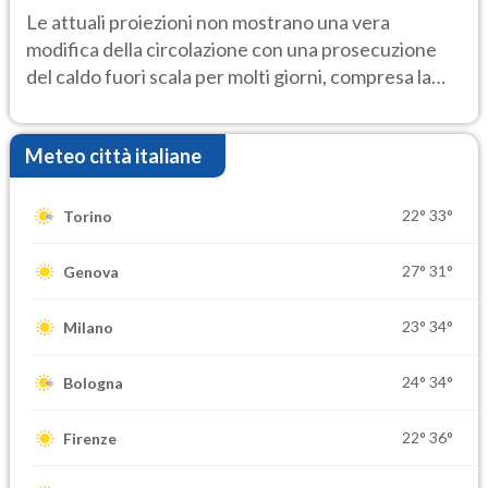
Le attuali proiezioni non mostrano una vera
modifica della circolazione con una prosecuzione
del caldo fuori scala per molti giorni, compresa la
settimana di Ferragosto
Meteo città italiane
22°
33°
Torino
27°
31°
Genova
23°
34°
Milano
24°
34°
Bologna
22°
36°
Firenze