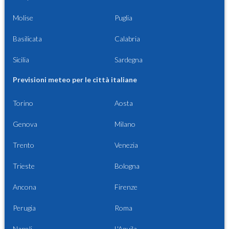
Molise
Puglia
Basilicata
Calabria
Sicilia
Sardegna
Previsioni meteo per le città italiane
Torino
Aosta
Genova
Milano
Trento
Venezia
Trieste
Bologna
Ancona
Firenze
Perugia
Roma
Napoli
L'Aquila