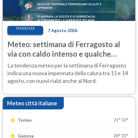
TENDENZA
7 Agosto 2026
Meteo: settimana di Ferragosto al
via con caldo intenso e qualche
temporale
La tendenza meteo per la settimana di Ferragosto
indica una nuova impennata della calura tra 11 e 14
agosto, con nuovi rialzi anche al Nord.
Meteo città italiane
21°
32°
Torino
26°
31°
Genova