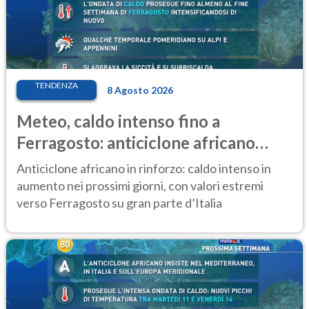
TENDENZA
8 Agosto 2026
Meteo, caldo intenso fino a
Ferragosto: anticiclone africano
ancora protagonista
Anticiclone africano in rinforzo: caldo intenso in
aumento nei prossimi giorni, con valori estremi
verso Ferragosto su gran parte d’Italia