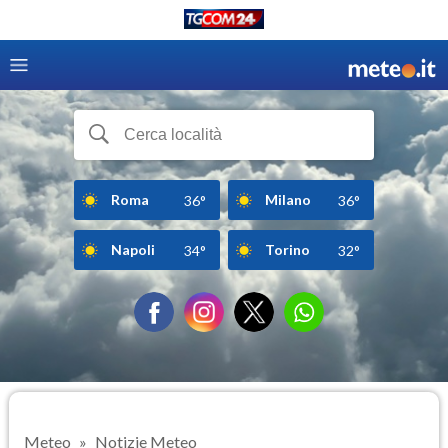
Roma
Milano
36°
36°
Napoli
Torino
34°
32°
Meteo
Notizie Meteo