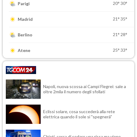
20°
30°
Parigi
21°
35°
Madrid
21°
28°
Berlino
25°
33°
Atene
Napoli, nuova scossa ai Campi Flegrei: sale a
oltre 2mila il numero degli sfollati
Eclissi solare, cosa succederà alla rete
elettrica quando il sole si "spegnerà"
Chieti, cerca di sedare una rissa ma viene