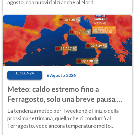
agosto, con nuovi rialzi anche al Nord.
TENDENZA
6 Agosto 2026
Meteo: caldo estremo fino a
Ferragosto, solo una breve pausa.
Ecco dove
La tendenza meteo per il weekend e l'inizio della
prossima settimana, quella che ci condurrà al
Ferragosto, vede ancora temperature molto
elevate