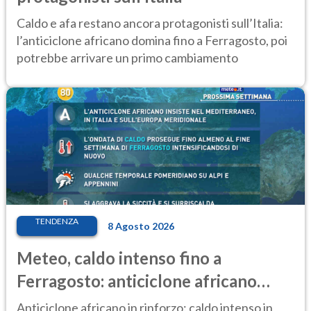
Caldo e afa restano ancora protagonisti sull’Italia:
l’anticiclone africano domina fino a Ferragosto, poi
potrebbe arrivare un primo cambiamento
TENDENZA
8 Agosto 2026
Meteo, caldo intenso fino a
Ferragosto: anticiclone africano
ancora protagonista
Anticiclone africano in rinforzo: caldo intenso in