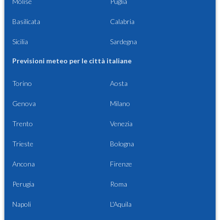
Molise
Puglia
Basilicata
Calabria
Sicilia
Sardegna
Previsioni meteo per le città italiane
Torino
Aosta
Genova
Milano
Trento
Venezia
Trieste
Bologna
Ancona
Firenze
Perugia
Roma
Napoli
L'Aquila