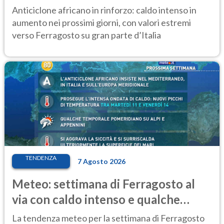
ancora protagonista
Anticiclone africano in rinforzo: caldo intenso in
aumento nei prossimi giorni, con valori estremi
verso Ferragosto su gran parte d’Italia
TENDENZA
7 Agosto 2026
Meteo: settimana di Ferragosto al
via con caldo intenso e qualche
temporale
La tendenza meteo per la settimana di Ferragosto