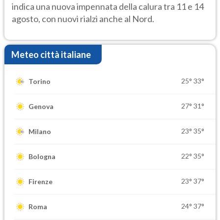
indica una nuova impennata della calura tra 11 e 14
agosto, con nuovi rialzi anche al Nord.
Meteo città italiane
25°
33°
Torino
27°
31°
Genova
23°
35°
Milano
22°
35°
Bologna
23°
37°
Firenze
24°
37°
Roma