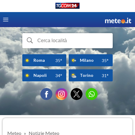
Roma
Milano
35°
35°
Napoli
Torino
34°
31°
Meteo
Notizie Meteo