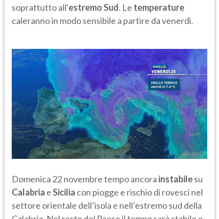
soprattutto all'
estremo Sud
. Le
temperature
caleranno in modo sensibile a partire da venerdì.
Domenica 22 novembre tempo ancora
instabile
su
Calabria
e
Sicilia
con piogge e rischio di rovesci nel
settore orientale dell’isola e nell’estremo sud della
Calabria. Nel resto del Paese il tempo sarà stabile e