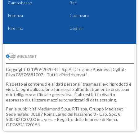
Campobasso
Bari
Potenza
Catanzaro
Palermo
Cagliari
Copyright © 1999-2020 RTI S.p.A. Direzione Business Digital -
P.Iva 03976881007 - Tutti i diritti riservati.
Rispetto ai contenuti e ai dati personali trasmessi e/o riprodotti è
vietata ogni utilizzazione funzionale all'addestramento di sistemi
di intelligenza artificiale generativa. È altresì fatto divieto
espresso di utilizzare mezzi automatizzati di data scraping.
Per la pubblicità
Mediamond S.p.a.
RTI spa, Gruppo Mediaset -
Sede legale: 00187 Roma Largo del Nazareno 8 - Cap. Soc. €
500.000.007,00 int. vers. - Registro delle Imprese di Roma,
C.F.06921720154