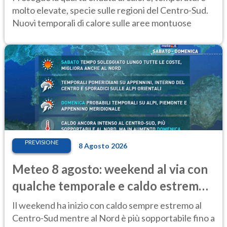
molto elevate, specie sulle regioni del Centro-Sud.
Nuovi temporali di calore sulle aree montuose
PREVISIONE
8 Agosto 2026
Meteo 8 agosto: weekend al via con
qualche temporale e caldo estremo
al Centro-Sud
Il weekend ha inizio con caldo sempre estremo al
Centro-Sud mentre al Nord è più sopportabile fino a