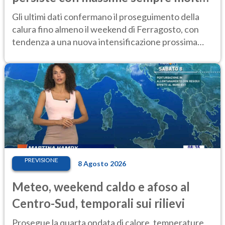
elevate
Gli ultimi dati confermano il proseguimento della
calura fino almeno il weekend di Ferragosto, con
tendenza a una nuova intensificazione prossima
settimana
PREVISIONE
8 Agosto 2026
Meteo, weekend caldo e afoso al
Centro-Sud, temporali sui rilievi
Prosegue la quarta ondata di calore, temperature