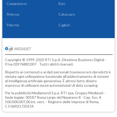
Campobasso
Bari
Potenza
Catanzaro
Palermo
Cagliari
Copyright © 1999-2020 RTI S.p.A. Direzione Business Digital -
P.Iva 03976881007 - Tutti i diritti riservati.
Rispetto ai contenuti e ai dati personali trasmessi e/o riprodotti è
vietata ogni utilizzazione funzionale all'addestramento di sistemi
di intelligenza artificiale generativa. È altresì fatto divieto
espresso di utilizzare mezzi automatizzati di data scraping.
Per la pubblicità
Mediamond S.p.a.
RTI spa, Gruppo Mediaset -
Sede legale: 00187 Roma Largo del Nazareno 8 - Cap. Soc. €
500.000.007,00 int. vers. - Registro delle Imprese di Roma,
C.F.06921720154