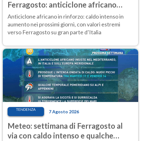
Ferragosto: anticiclone africano
ancora protagonista
Anticiclone africano in rinforzo: caldo intenso in
aumento nei prossimi giorni, con valori estremi
verso Ferragosto su gran parte d’Italia
TENDENZA
7 Agosto 2026
Meteo: settimana di Ferragosto al
via con caldo intenso e qualche