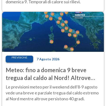
domenica 9. Temporali di calore sui rilievi.
PREVISIONE
7 Agosto 2026
Meteo: fino a domenica 9 breve
tregua dal caldo al Nord! Altrove
calura e afa
Le previsioni meteo per il weekend dell'8-9 agosto
vede una breve e parziale tregua dal caldo estremo
al Nord mentre altrove persistono 40 gradi.