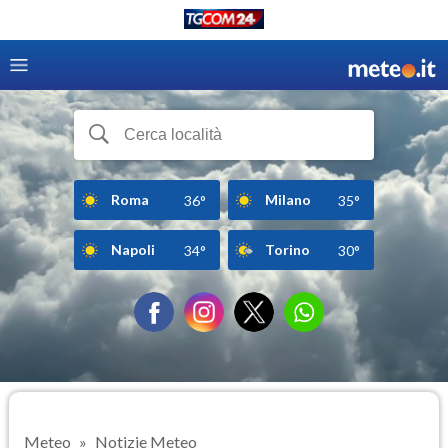
Roma
Milano
36°
35°
Napoli
Torino
34°
30°
Meteo
Notizie Meteo