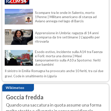
Scompare tra le onde in Salento, morto
19enne | Militare americano di stanza ad
Aviano annega nel lago di Barcis
Apprensione in Umbria: ragazza di 14 anni
scomparsa da tre settimane | L'appello per
ritrovarla
Esodo estivo, incidente sulla A14 tra Faenza
e Forlì: morta una donna | Maxi
tamponamento sulla A10 a Spotorno: feriti
due bambini
Il sinistro in Emilia-Romagna ha provocato anche 10 feriti, tra cui due
gravi. Code in smaltimento in Liguria
Wikimeteo
Goccia fredda
Quando una saccatura in quota assume una forma
molto stretta e allungata in senso meridionale