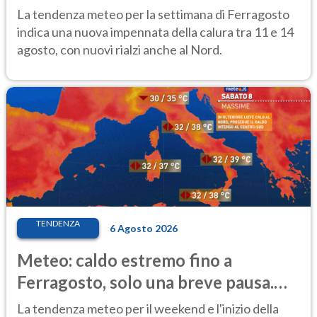
temporale
La tendenza meteo per la settimana di Ferragosto
indica una nuova impennata della calura tra 11 e 14
agosto, con nuovi rialzi anche al Nord.
TENDENZA
6 Agosto 2026
Meteo: caldo estremo fino a
Ferragosto, solo una breve pausa.
Ecco dove
La tendenza meteo per il weekend e l'inizio della