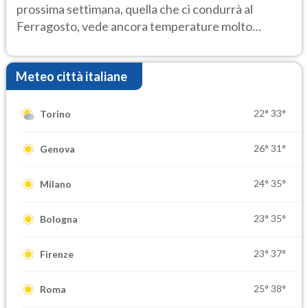
prossima settimana, quella che ci condurrà al
Ferragosto, vede ancora temperature molto
elevate
Meteo città italiane
22°
33°
Torino
26°
31°
Genova
24°
35°
Milano
23°
35°
Bologna
23°
37°
Firenze
25°
38°
Roma