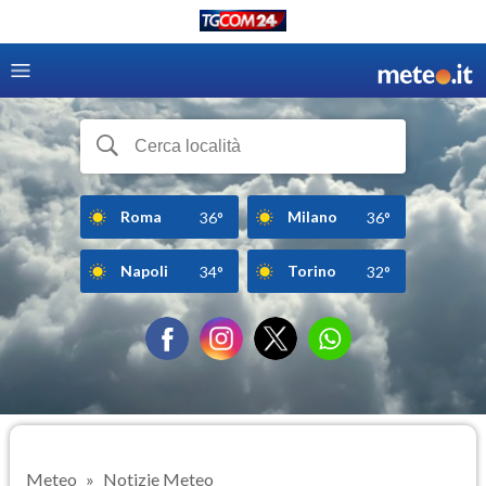
Roma
Milano
36°
36°
Napoli
Torino
34°
32°
Meteo
Notizie Meteo