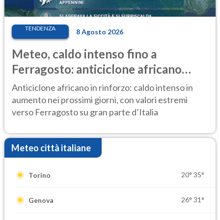
TENDENZA
8 Agosto 2026
Meteo, caldo intenso fino a
Ferragosto: anticiclone africano
ancora protagonista
Anticiclone africano in rinforzo: caldo intenso in
aumento nei prossimi giorni, con valori estremi
verso Ferragosto su gran parte d’Italia
Meteo città italiane
20°
35°
Torino
26°
31°
Genova