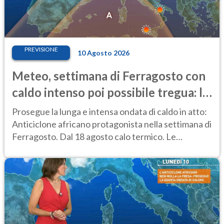
PREVISIONE
10 Agosto 2026
Meteo, settimana di Ferragosto con
caldo intenso poi possibile tregua: le
previsioni
Prosegue la lunga e intensa ondata di caldo in atto:
Anticiclone africano protagonista nella settimana di
Ferragosto. Dal 18 agosto calo termico. Le
previsioni meteo dell'11-12 agosto