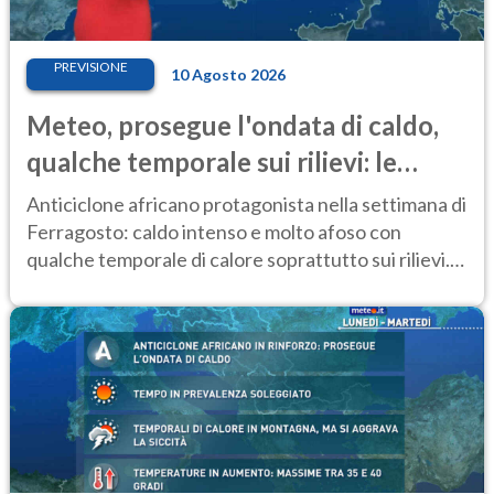
PREVISIONE
10 Agosto 2026
Meteo, prosegue l'ondata di caldo,
qualche temporale sui rilievi: le
previsioni del 10-11 agosto
Anticiclone africano protagonista nella settimana di
Ferragosto: caldo intenso e molto afoso con
qualche temporale di calore soprattutto sui rilievi.
Le previsioni meteo