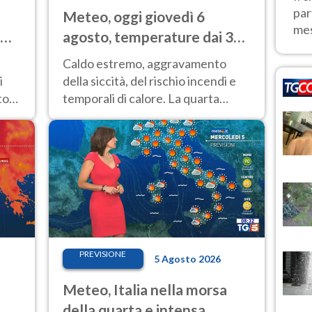
par
Meteo, oggi giovedì 6
mes
agosto, temperature dai 33
ai 40 gradi
Caldo estremo, aggravamento
i
della siccità, del rischio incendi e
top
temporali di calore. La quarta
 del
intensa ondata di calore non dà
tregua e durerà fino Ferragosto
PREVISIONE
5 Agosto 2026
Meteo, Italia nella morsa
della quarta e intensa