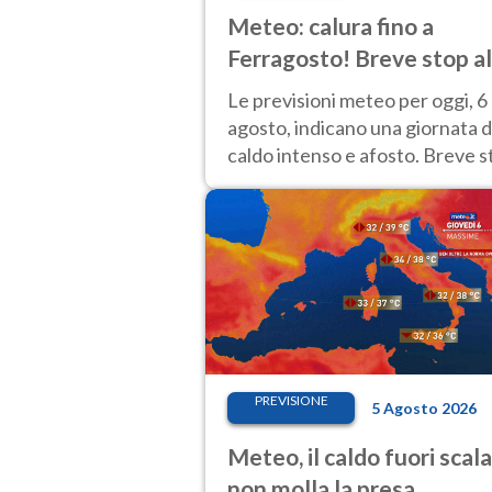
Meteo: calura fino a
Ferragosto! Breve stop al
Nord tra 7 e 9 agosto
Le previsioni meteo per oggi, 6
agosto, indicano una giornata d
caldo intenso e afosto. Breve s
all'Anticiclone solo sulle regioni
Nord.
PREVISIONE
5 Agosto 2026
Meteo, il caldo fuori scala
non molla la presa