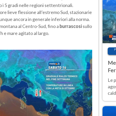
i 5 gradi nelle regioni settentrionali.
re lieve flessione all’estremo Sud, stazionarie
munque ancora in generale inferiori alla norma.
ramontana al Centro-Sud, fino a
burrascosi
sullo
h e mare agitato al largo.
P
Met
Fer
Nor
Le p
agos
cald
all'
Nor