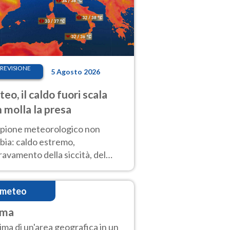
REVISIONE
5 Agosto 2026
eo, il caldo fuori scala
 molla la presa
copione meteorologico non
bia: caldo estremo,
avamento della siccità, del
hio incendi e temporali di
ore. Nessun cambiamento fino
imeteo
ragosto
ima
clima di un'area geografica in un