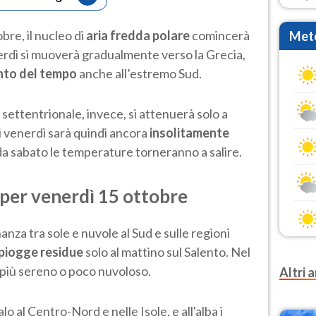
obre, il nucleo di
aria fredda polare
comincerà
Mete
enerdì si muoverà gradualmente verso la Grecia,
nto
del tempo
anche all’estremo Sud.
 settentrionale, invece, si attenuerà solo a
di venerdì sarà quindi ancora
insolitamente
da sabato le temperature torneranno a salire.
 per venerdì 15 ottobre
za tra sole e nuvole al Sud e sulle regioni
piogge
residue
solo al mattino sul Salento. Nel
lo più sereno o poco nuvoloso.
Altri a
lo al Centro-Nord e nelle Isole, e all'alba i