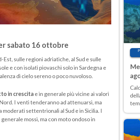
er sabato 16 ottobre
P
-Est, sulle regioni adriatiche, al Sud e sulle
Met
 sole e con isolati piovaschi solo in Sardegna e
ago
revalenza di cielo sereno o poco nuvoloso.
ai 
Cal
o in crescita
e in generale più vicine ai valori
dell
 Nord. I venti tenderanno ad attenuarsi, ma
temp
oderati settentrionali al Sud e in Sicilia. I
inte
tre
n generale mossi, ma con moto ondoso in