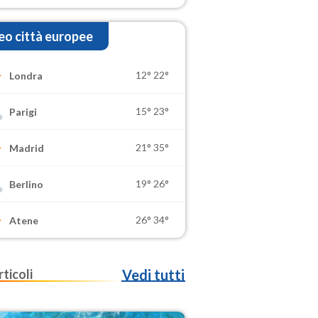
o città europee
12°
22°
Londra
15°
23°
Parigi
21°
35°
Madrid
19°
26°
Berlino
26°
34°
Atene
rticoli
Vedi tutti