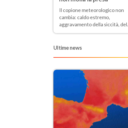
Il copione meteorologico non
cambia: caldo estremo,
aggravamento della siccità, del
rischio incendi e temporali di
calore. Nessun cambiamento f
Ferragosto
Ultime news