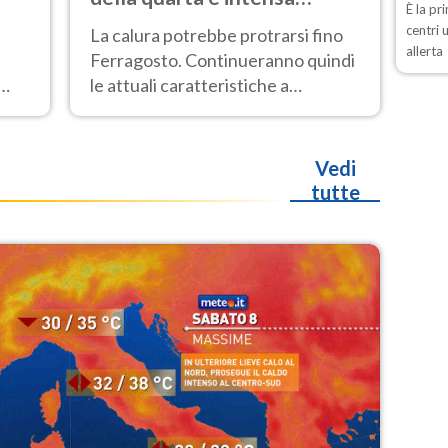
È la pr
ondata di caldo
centri 
La calura potrebbe protrarsi fino
allerta
Ferragosto. Continueranno quindi
le attuali caratteristiche a
dominare le prossime giornate:
ino
caldo estremo e temporali di
calore
Vedi
tutte