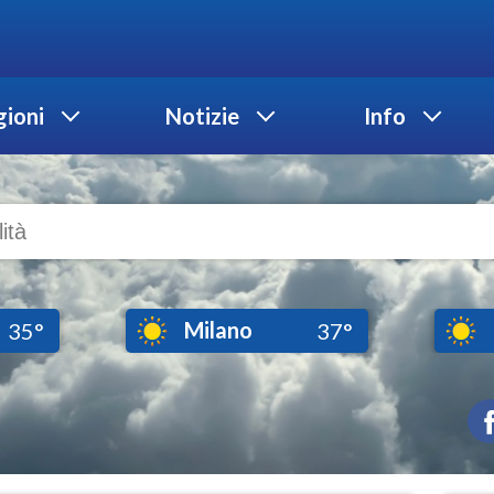
ioni
Notizie
Info
Milano
35°
37°