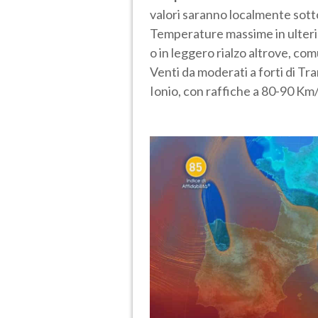
valori saranno localmente sotto 
Temperature massime in ulterio
o in leggero rialzo altrove, co
Venti da moderati a forti di T
Ionio, con raffiche a 80-90 Km/