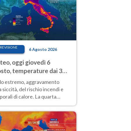
REVISIONE
6 Agosto 2026
eo, oggi giovedì 6
sto, temperature dai 33
40 gradi
do estremo, aggravamento
a siccità, del rischio incendi e
orali di calore. La quarta
nsa ondata di calore non dà
gua e durerà fino Ferragosto