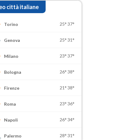
o città italiane
25°
37°
Torino
25°
31°
Genova
23°
37°
Milano
26°
38°
Bologna
21°
38°
Firenze
23°
36°
Roma
26°
34°
Napoli
28°
31°
Palermo