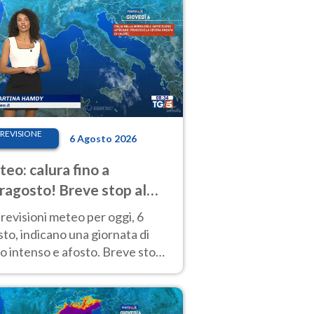
REVISIONE
6 Agosto 2026
eo: calura fino a
ragosto! Breve stop al
d tra 7 e 9 agosto
revisioni meteo per oggi, 6
to, indicano una giornata di
o intenso e afosto. Breve stop
Anticiclone solo sulle regioni del
d.