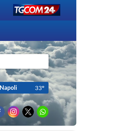
Napoli
33°