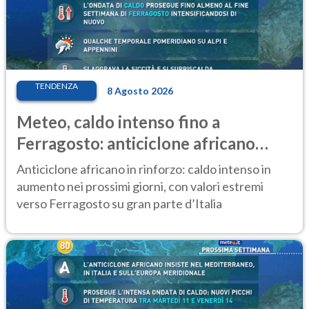
TENDENZA
8 Agosto 2026
Meteo, caldo intenso fino a
Ferragosto: anticiclone africano
ancora protagonista
Anticiclone africano in rinforzo: caldo intenso in
aumento nei prossimi giorni, con valori estremi
verso Ferragosto su gran parte d’Italia