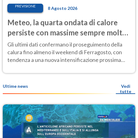
PREVISIONE
8 Agosto 2026
Meteo, la quarta ondata di calore
persiste con massime sempre molto
elevate
Gli ultimi dati confermano il proseguimento della
calura fino almeno il weekend di Ferragosto, con
tendenza a una nuova intensificazione prossima
settimana
Ultime news
Vedi
tutte