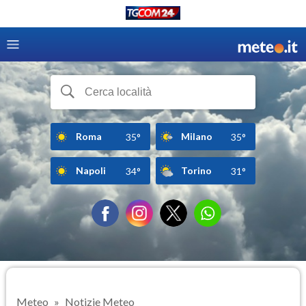
Roma
Milano
35°
35°
Napoli
Torino
34°
31°
Meteo
Notizie Meteo