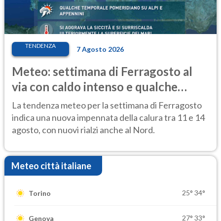
TENDENZA
7 Agosto 2026
Meteo: settimana di Ferragosto al
via con caldo intenso e qualche
temporale
La tendenza meteo per la settimana di Ferragosto
indica una nuova impennata della calura tra 11 e 14
agosto, con nuovi rialzi anche al Nord.
Meteo città italiane
25°
34°
Torino
27°
33°
Genova