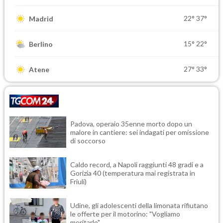
22°
37°
Madrid
15°
22°
Berlino
27°
33°
Atene
Padova, operaio 35enne morto dopo un
malore in cantiere: sei indagati per omissione
di soccorso
Caldo record, a Napoli raggiunti 48 gradi e a
Gorizia 40 (temperatura mai registrata in
Friuli)
Udine, gli adolescenti della limonata rifiutano
le offerte per il motorino: "Vogliamo
meritarlo"