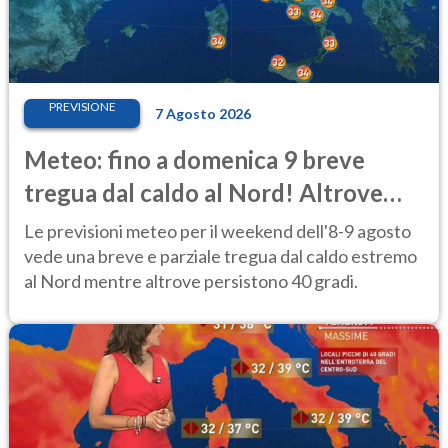
PREVISIONE
7 Agosto 2026
Meteo: fino a domenica 9 breve
tregua dal caldo al Nord! Altrove
calura e afa
Le previsioni meteo per il weekend dell'8-9 agosto
vede una breve e parziale tregua dal caldo estremo
al Nord mentre altrove persistono 40 gradi.