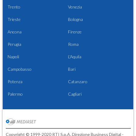
Trento
Venezia
Trieste
Bologna
Ancona
Firenze
Perugia
Roma
Napoli
L'Aquila
Campobasso
Bari
Potenza
Catanzaro
Palermo
Cagliari
Copyright © 1999-2020 RTI S.p.A. Direzione Business Digital -