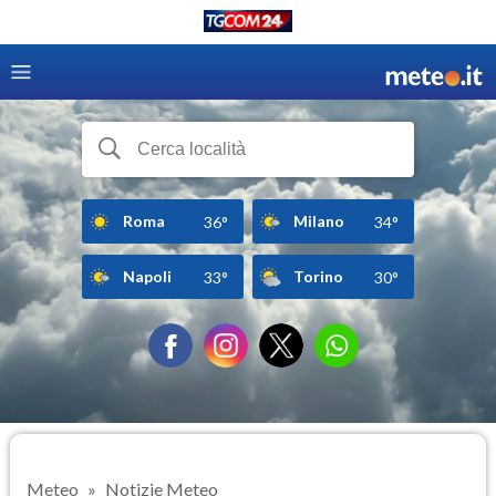
Roma
Milano
36°
34°
Napoli
Torino
33°
30°
Meteo
Notizie Meteo