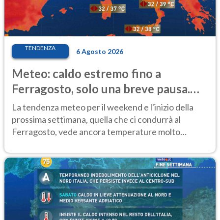
TENDENZA
6 Agosto 2026
Meteo: caldo estremo fino a
Ferragosto, solo una breve pausa.
Ecco dove
La tendenza meteo per il weekend e l'inizio della
prossima settimana, quella che ci condurrà al
Ferragosto, vede ancora temperature molto
elevate