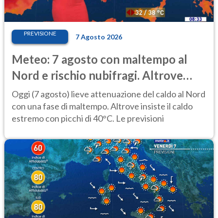
PREVISIONE
7 Agosto 2026
Meteo: 7 agosto con maltempo al
Nord e rischio nubifragi. Altrove
caldo estremo
Oggi (7 agosto) lieve attenuazione del caldo al Nord
con una fase di maltempo. Altrove insiste il caldo
estremo con picchi di 40°C. Le previsioni