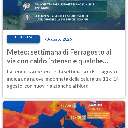
TENDENZA
7 Agosto 2026
Meteo: settimana di Ferragosto al
via con caldo intenso e qualche
temporale
La tendenza meteo per la settimana di Ferragosto
indica una nuova impennata della calura tra 11 e 14
agosto, con nuovi rialzi anche al Nord.