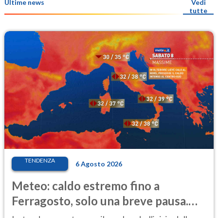
Ultime news
Vedi
tutte
TENDENZA
6 Agosto 2026
Meteo: caldo estremo fino a
Ferragosto, solo una breve pausa.
Ecco dove