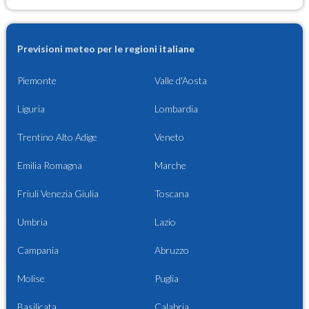
Previsioni meteo per le regioni italiane
Piemonte
Valle d'Aosta
Liguria
Lombardia
Trentino Alto Adige
Veneto
Emilia Romagna
Marche
Friuli Venezia Giulia
Toscana
Umbria
Lazio
Campania
Abruzzo
Molise
Puglia
Basilicata
Calabria