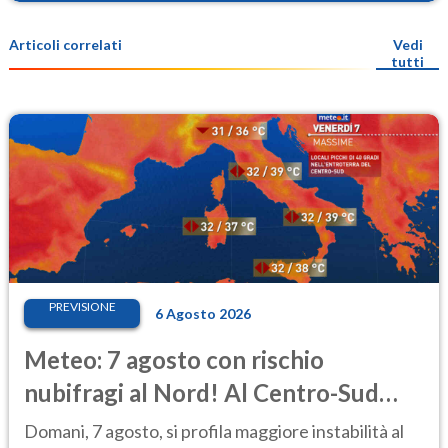
Articoli correlati
Vedi
tutti
PREVISIONE
6 Agosto 2026
Meteo: 7 agosto con rischio
nubifragi al Nord! Al Centro-Sud
caldo estremo
Domani, 7 agosto, si profila maggiore instabilità al