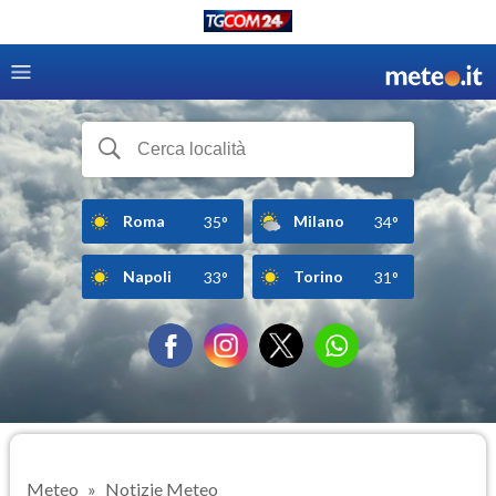
Roma
Milano
35°
34°
Napoli
Torino
33°
31°
Meteo
Notizie Meteo