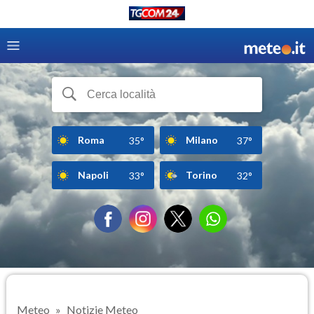
Roma
Milano
35°
37°
Napoli
Torino
33°
32°
Meteo
Notizie Meteo