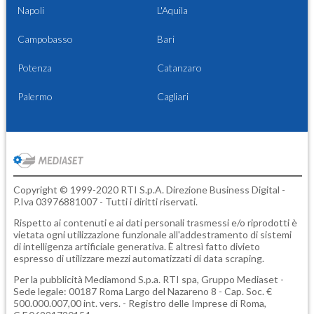
Napoli
L'Aquila
Campobasso
Bari
Potenza
Catanzaro
Palermo
Cagliari
Copyright © 1999-2020 RTI S.p.A. Direzione Business Digital -
P.Iva 03976881007 - Tutti i diritti riservati.
Rispetto ai contenuti e ai dati personali trasmessi e/o riprodotti è
vietata ogni utilizzazione funzionale all'addestramento di sistemi
di intelligenza artificiale generativa. È altresì fatto divieto
espresso di utilizzare mezzi automatizzati di data scraping.
Per la pubblicità
Mediamond S.p.a.
RTI spa, Gruppo Mediaset -
Sede legale: 00187 Roma Largo del Nazareno 8 - Cap. Soc. €
500.000.007,00 int. vers. - Registro delle Imprese di Roma,