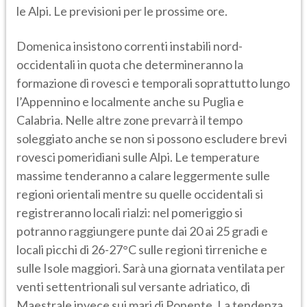
le Alpi. Le previsioni per le prossime ore.
Domenica insistono correnti instabili nord-
occidentali in quota che determineranno la
formazione di rovesci e temporali soprattutto lungo
l’Appennino e localmente anche su Puglia e
Calabria. Nelle altre zone prevarrà il tempo
soleggiato anche se non si possono escludere brevi
rovesci pomeridiani sulle Alpi. Le temperature
massime tenderanno a calare leggermente sulle
regioni orientali mentre su quelle occidentali si
registreranno locali rialzi: nel pomeriggio si
potranno raggiungere punte dai 20 ai 25 gradi e
locali picchi di 26-27°C sulle regioni tirreniche e
sulle Isole maggiori. Sarà una giornata ventilata per
venti settentrionali sul versante adriatico, di
Maestrale invece sui mari di Ponente. La tendenza