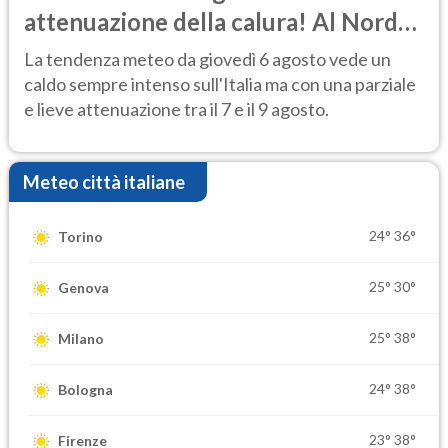
attenuazione della calura! Al Nord
rischio temporali
La tendenza meteo da giovedì 6 agosto vede un
caldo sempre intenso sull'Italia ma con una parziale
e lieve attenuazione tra il 7 e il 9 agosto.
Meteo città italiane
24°
36°
Torino
25°
30°
Genova
25°
38°
Milano
24°
38°
Bologna
23°
38°
Firenze