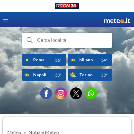
Roma
Milano
36°
34°
Napoli
Torino
33°
30°
Meteo
Notizie Meteo