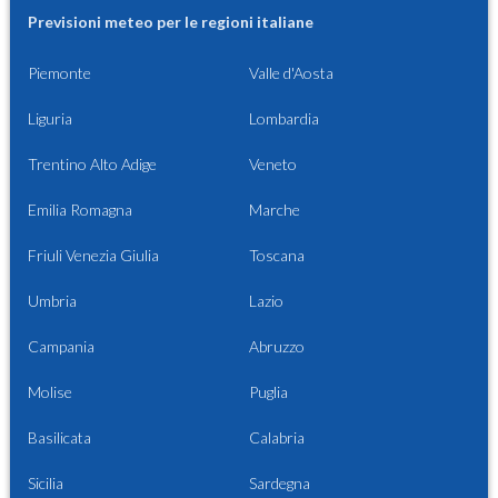
Previsioni meteo per le regioni italiane
Piemonte
Valle d'Aosta
Liguria
Lombardia
Trentino Alto Adige
Veneto
Emilia Romagna
Marche
Friuli Venezia Giulia
Toscana
Umbria
Lazio
Campania
Abruzzo
Molise
Puglia
Basilicata
Calabria
Sicilia
Sardegna