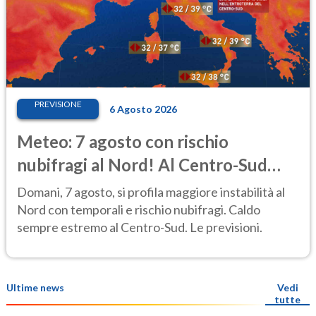
PREVISIONE
6 Agosto 2026
Meteo: 7 agosto con rischio
nubifragi al Nord! Al Centro-Sud
caldo estremo
Domani, 7 agosto, si profila maggiore instabilità al
Nord con temporali e rischio nubifragi. Caldo
sempre estremo al Centro-Sud. Le previsioni.
Ultime news
Vedi
tutte