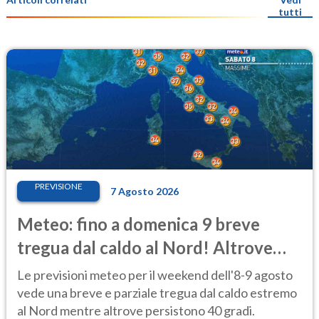
tutti
PREVISIONE
7 Agosto 2026
Meteo: fino a domenica 9 breve
tregua dal caldo al Nord! Altrove
calura e afa
Le previsioni meteo per il weekend dell'8-9 agosto
vede una breve e parziale tregua dal caldo estremo
al Nord mentre altrove persistono 40 gradi.