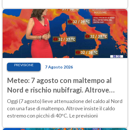
PREVISIONE
7 Agosto 2026
Meteo: 7 agosto con maltempo al
Nord e rischio nubifragi. Altrove
caldo estremo
Oggi (7 agosto) lieve attenuazione del caldo al Nord
con una fase di maltempo. Altrove insiste il caldo
estremo con picchi di 40°C. Le previsioni