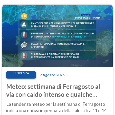
TENDENZA
7 Agosto 2026
Meteo: settimana di Ferragosto al
via con caldo intenso e qualche
temporale
La tendenza meteo per la settimana di Ferragosto
indica una nuova impennata della calura tra 11 e 14