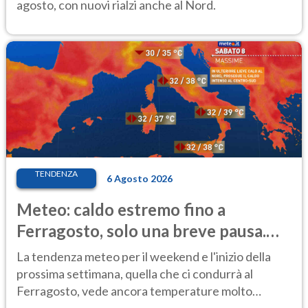
agosto, con nuovi rialzi anche al Nord.
TENDENZA
6 Agosto 2026
Meteo: caldo estremo fino a
Ferragosto, solo una breve pausa.
Ecco dove
La tendenza meteo per il weekend e l'inizio della
prossima settimana, quella che ci condurrà al
Ferragosto, vede ancora temperature molto