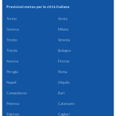
Previsioni meteo per le città italiane
Torino
Aosta
Genova
Milano
Trento
Venezia
Trieste
Bologna
Ancona
Firenze
Perugia
Roma
Napoli
L'Aquila
Campobasso
Bari
Potenza
Catanzaro
Palermo
Cagliari