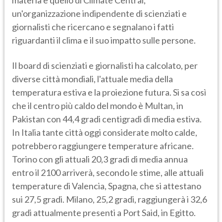
materia è quello di Climate Central,
un'organizzazione indipendente di scienziati e
giornalisti che ricercano e segnalano i fatti
riguardanti il clima e il suo impatto sulle persone.
Il board di scienziati e giornalisti ha calcolato, per
diverse città mondiali, l'attuale media della
temperatura estiva e la proiezione futura. Si sa così
che il centro più caldo del mondo è Multan, in
Pakistan con 44,4 gradi centigradi di media estiva.
In Italia tante città oggi considerate molto calde,
potrebbero raggiungere temperature africane.
Torino con gli attuali 20,3 gradi di media annua
entro il 2100 arriverà, secondo le stime, alle attuali
temperature di Valencia, Spagna, che si attestano
sui 27,5 gradi. Milano, 25,2 gradi, raggiungerà i 32,6
gradi attualmente presenti a Port Said, in Egitto.