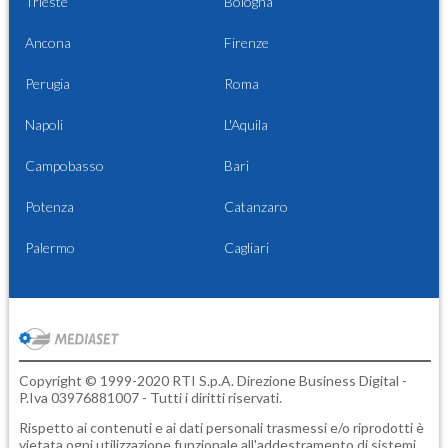
Trieste
Bologna
Ancona
Firenze
Perugia
Roma
Napoli
L'Aquila
Campobasso
Bari
Potenza
Catanzaro
Palermo
Cagliari
Copyright © 1999-2020 RTI S.p.A. Direzione Business Digital -
P.Iva 03976881007 - Tutti i diritti riservati.
Rispetto ai contenuti e ai dati personali trasmessi e/o riprodotti è
vietata ogni utilizzazione funzionale all'addestramento di sistemi