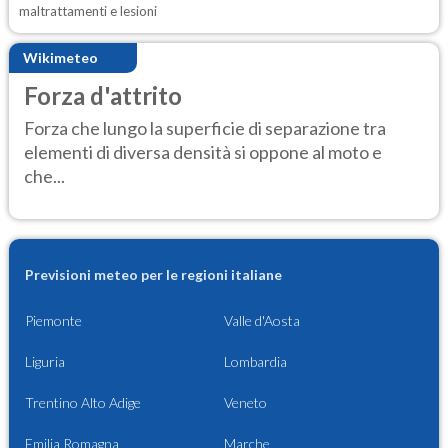
maltrattamenti e lesioni
Wikimeteo
Forza d'attrito
Forza che lungo la superficie di separazione tra
elementi di diversa densità si oppone al moto e
che...
Previsioni meteo per le regioni italiane
Piemonte
Valle d'Aosta
Liguria
Lombardia
Trentino Alto Adige
Veneto
Emilia Romagna
Marche