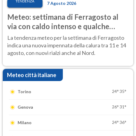
TENDENZA
7 Agosto 2026
Meteo: settimana di Ferragosto al
via con caldo intenso e qualche
temporale
La tendenza meteo per la settimana di Ferragosto
indica una nuova impennata della calura tra 11 e 14
agosto, con nuovi rialzi anche al Nord.
Meteo città italiane
24°
35°
Torino
26°
31°
Genova
24°
36°
Milano