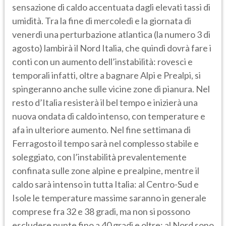
sensazione di caldo accentuata dagli elevati tassi di
umidità. Tra la fine di mercoledì e la giornata di
venerdì una perturbazione atlantica (la numero 3 di
agosto) lambirà il Nord Italia, che quindi dovrà fare i
conti con un aumento dell’instabilità: rovesci e
temporali infatti, oltre a bagnare Alpi e Prealpi, si
spingeranno anche sulle vicine zone di pianura. Nel
resto d’Italia resisterà il bel tempo e inizierà una
nuova ondata di caldo intenso, con temperature e
afa in ulteriore aumento. Nel fine settimana di
Ferragosto il tempo sarà nel complesso stabile e
soleggiato, con l’instabilità prevalentemente
confinata sulle zone alpine e prealpine, mentre il
caldo sarà intenso in tutta Italia: al Centro-Sud e
Isole le temperature massime saranno in generale
comprese fra 32 e 38 gradi, ma non si possono
escludere punte fino a 40 gradi e oltre; al Nord sono