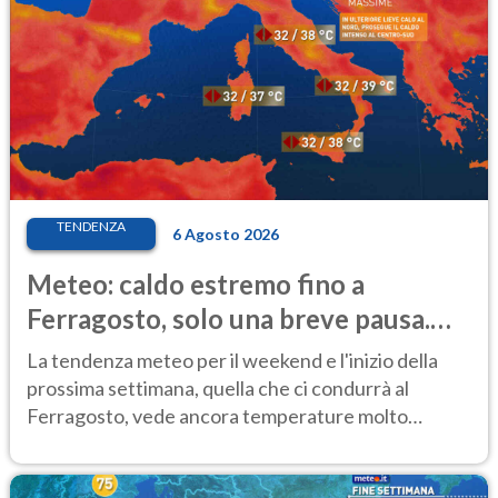
TENDENZA
6 Agosto 2026
Meteo: caldo estremo fino a
Ferragosto, solo una breve pausa.
Ecco dove
La tendenza meteo per il weekend e l'inizio della
prossima settimana, quella che ci condurrà al
Ferragosto, vede ancora temperature molto
elevate