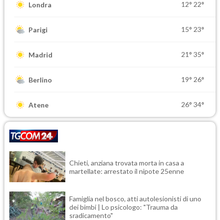
12°
22°
Londra
15°
23°
Parigi
21°
35°
Madrid
19°
26°
Berlino
26°
34°
Atene
Chieti, anziana trovata morta in casa a
martellate: arrestato il nipote 25enne
Famiglia nel bosco, atti autolesionisti di uno
dei bimbi | Lo psicologo: "Trauma da
sradicamento"