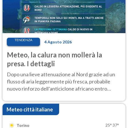
TENDENZA
4 Agosto 2026
Meteo, la calura non mollerà la
presa. I dettagli
Dopo una lieve attenuazione al Nord grazie ad un
flusso di aria leggermente più fresca, probabile
nuovo rinforzo dell’anticiclone africano entro
Ferragosto
Meteo città italiane
25°
37°
Torino