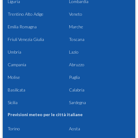
Liguria
Lombardia
Trentino Alto Adige
Veneto
Emilia Romagna
Marche
Friuli Venezia Giulia
Toscana
Umbria
Lazio
Campania
Abruzzo
Molise
Puglia
Basilicata
Calabria
Sicilia
Sardegna
Previsioni meteo per le città italiane
Torino
Aosta