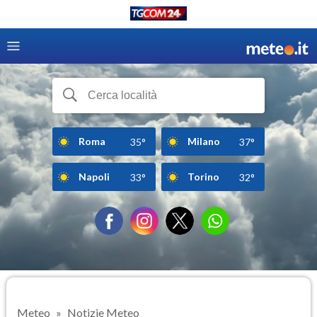
Roma
Milano
35°
37°
Napoli
Torino
33°
32°
Meteo
Notizie Meteo