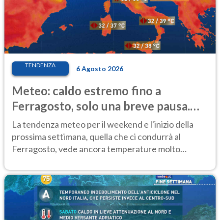
TENDENZA
6 Agosto 2026
Meteo: caldo estremo fino a
Ferragosto, solo una breve pausa.
Ecco dove
La tendenza meteo per il weekend e l'inizio della
prossima settimana, quella che ci condurrà al
Ferragosto, vede ancora temperature molto
elevate