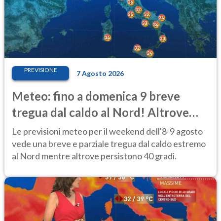
PREVISIONE
7 Agosto 2026
Meteo: fino a domenica 9 breve
tregua dal caldo al Nord! Altrove
calura e afa
Le previsioni meteo per il weekend dell'8-9 agosto
vede una breve e parziale tregua dal caldo estremo
al Nord mentre altrove persistono 40 gradi.