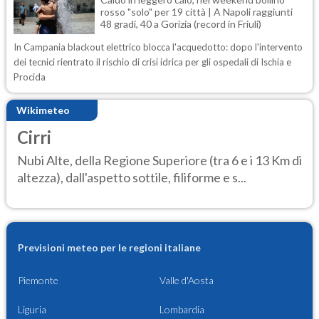
rosso "solo" per 19 città | A Napoli raggiunti
48 gradi, 40 a Gorizia (record in Friuli)
In Campania blackout elettrico blocca l'acquedotto: dopo l'intervento
dei tecnici rientrato il rischio di crisi idrica per gli ospedali di Ischia e
Procida
Wikimeteo
Cirri
Nubi Alte, della Regione Superiore (tra 6 e i 13 Km di
altezza), dall'aspetto sottile, filiforme e s...
Previsioni meteo per le regioni italiane
Piemonte
Valle d'Aosta
Liguria
Lombardia