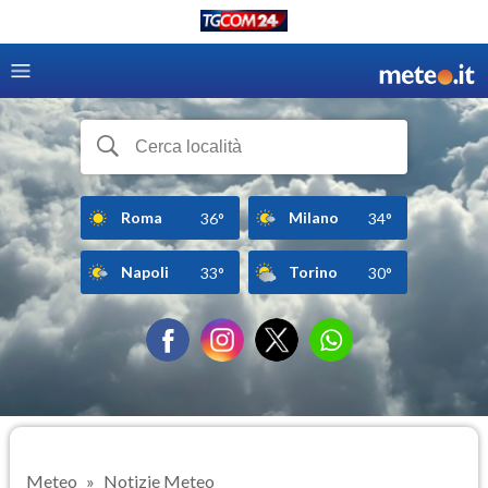
Roma
Milano
36°
34°
Napoli
Torino
33°
30°
Meteo
Notizie Meteo