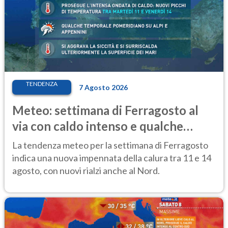
TENDENZA
7 Agosto 2026
Meteo: settimana di Ferragosto al
via con caldo intenso e qualche
temporale
La tendenza meteo per la settimana di Ferragosto
indica una nuova impennata della calura tra 11 e 14
agosto, con nuovi rialzi anche al Nord.