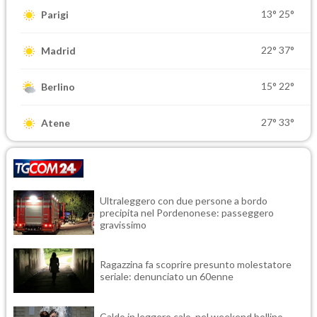
13°
25°
Parigi
22°
37°
Madrid
15°
22°
Berlino
27°
33°
Atene
Ultraleggero con due persone a bordo
precipita nel Pordenonese: passeggero
gravissimo
Ragazzina fa scoprire presunto molestatore
seriale: denunciato un 60enne
Caldo in leggero calo, nel weekend bollino