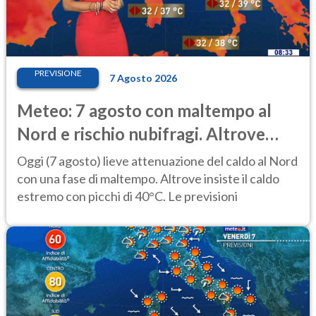
PREVISIONE
7 Agosto 2026
Meteo: 7 agosto con maltempo al
Nord e rischio nubifragi. Altrove
caldo estremo
Oggi (7 agosto) lieve attenuazione del caldo al Nord
con una fase di maltempo. Altrove insiste il caldo
estremo con picchi di 40°C. Le previsioni