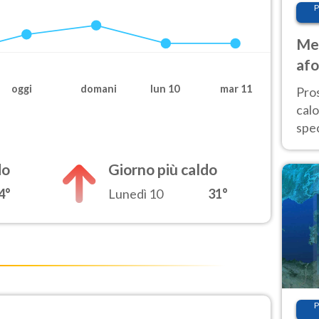
P
Met
afo
tem
oggi
domani
lun 10
mar 11
Pro
cal
spec
Sud.
are
do
Giorno più caldo
4°
Lunedì 10
31°
P