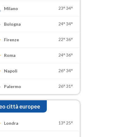
23°
34°
Milano
24°
34°
Bologna
22°
36°
Firenze
24°
36°
Roma
26°
34°
Napoli
26°
31°
Palermo
o città europee
13°
25°
Londra