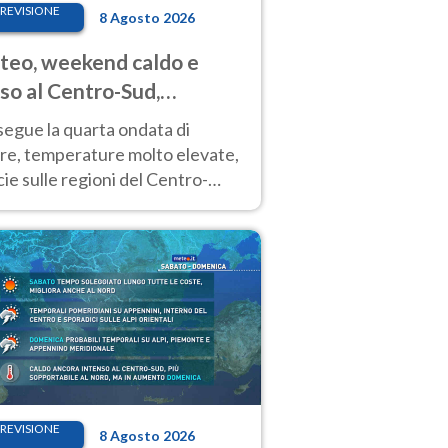
REVISIONE
8 Agosto 2026
eo, weekend caldo e
so al Centro-Sud,
porali sui rilievi
segue la quarta ondata di
ore, temperature molto elevate,
ie sulle regioni del Centro-
 Nuovi temporali di calore sulle
e montuose
REVISIONE
8 Agosto 2026