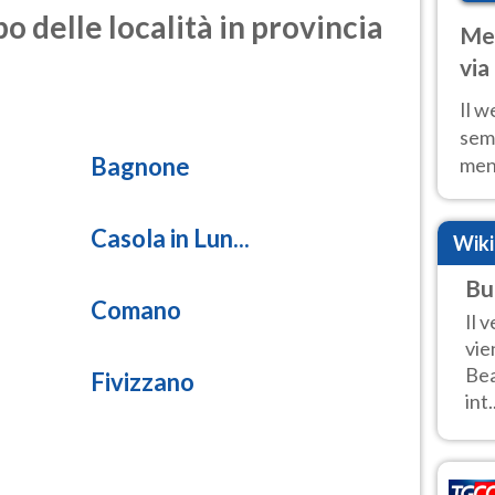
o delle località in provincia
Met
via
cal
Il w
sem
Bagnone
ment
fino
calo
Casola in Lun...
Wik
Bu
Comano
Il 
vie
Bea
Fivizzano
int.