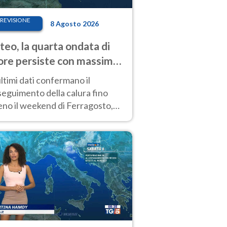
REVISIONE
8 Agosto 2026
eo, la quarta ondata di
ore persiste con massime
pre molto elevate
ultimi dati confermano il
eguimento della calura fino
eno il weekend di Ferragosto,
 tendenza a una nuova
nsificazione prossima
timana