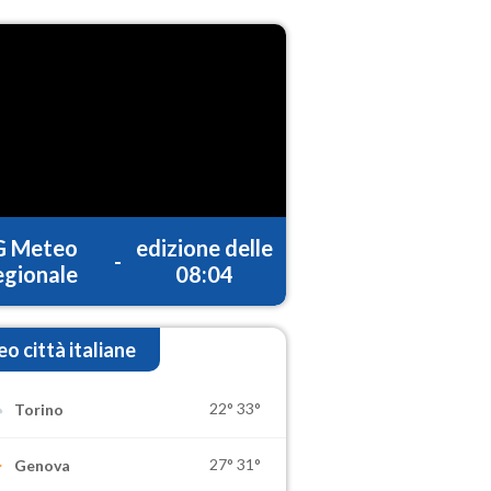
G Meteo
edizione delle
-
gionale
08:04
o città italiane
22°
33°
Torino
27°
31°
Genova