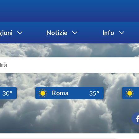
ioni
Notizie
Info
Roma
30°
35°