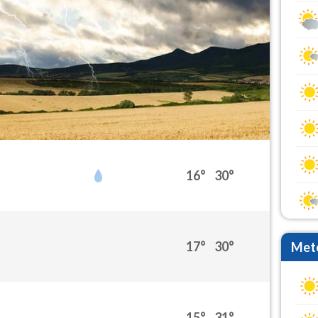
16°
30°
17°
30°
Mete
15°
31°