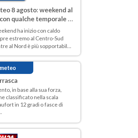
eo 8 agosto: weekend al
 con qualche temporale e
do estremo al Centro-Sud
eekend ha inizio con caldo
pre estremo al Centro-Sud
re al Nord è più sopportabile
 a domenica 9. Temporali di
re sui rilievi.
imeteo
rrasca
vento, in base alla sua forza,
ne classificato nella scala
ufort in 12 gradi o fasce di
..