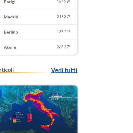
15°
29°
Parigi
21°
37°
Madrid
13°
24°
Berlino
26°
37°
Atene
rticoli
Vedi tutti