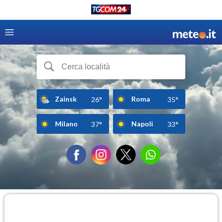
Zainsk
Roma
26°
35°
Milano
Napoli
37°
33°