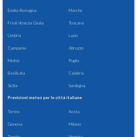
Emilia Romagna
Marche
Friuli Venezia Giulia
Toscana
Umbria
Lazio
Campania
Abruzzo
Molise
Puglia
Basilicata
Calabria
Sicilia
Sardegna
Previsioni meteo per le città italiane
Torino
Aosta
Genova
Milano
Trento
Venezia