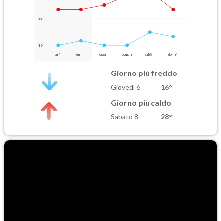
22°
16°
mar 4
ieri
oggi
domani
sab 8
dom 9
Giorno più freddo
Giovedì 6
16°
Giorno più caldo
Sabato 8
28°