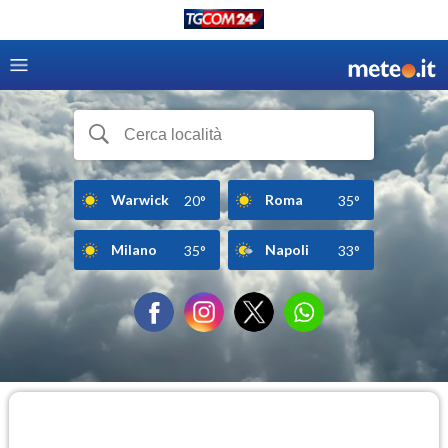
Warwick
Roma
20°
35°
Milano
Napoli
35°
33°