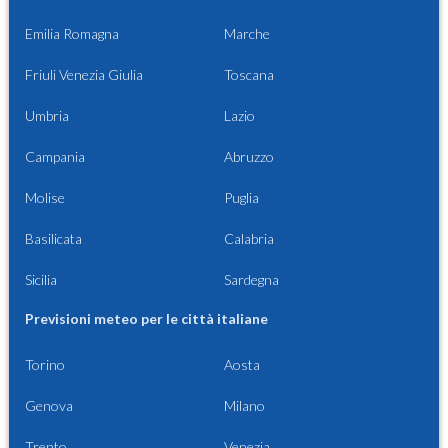
Emilia Romagna
Marche
Friuli Venezia Giulia
Toscana
Umbria
Lazio
Campania
Abruzzo
Molise
Puglia
Basilicata
Calabria
Sicilia
Sardegna
Previsioni meteo per le città italiane
Torino
Aosta
Genova
Milano
Trento
Venezia