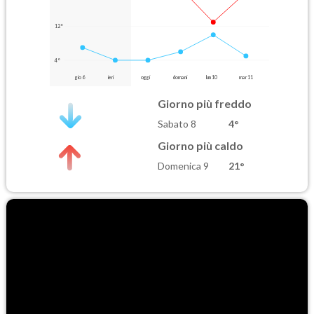
12°
4°
gio 6
ieri
oggi
domani
lun 10
mar 11
Giorno più freddo
Sabato 8
4°
Giorno più caldo
Domenica 9
21°