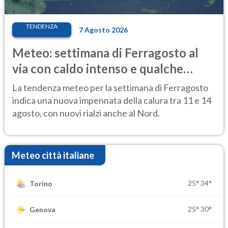
TENDENZA
7 Agosto 2026
Meteo: settimana di Ferragosto al
via con caldo intenso e qualche
temporale
La tendenza meteo per la settimana di Ferragosto
indica una nuova impennata della calura tra 11 e 14
agosto, con nuovi rialzi anche al Nord.
Meteo città italiane
25°
34°
Torino
25°
30°
Genova