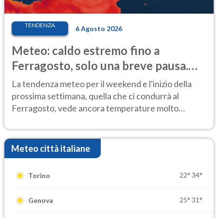
TENDENZA
6 Agosto 2026
Meteo: caldo estremo fino a
Ferragosto, solo una breve pausa.
Ecco dove
La tendenza meteo per il weekend e l'inizio della
prossima settimana, quella che ci condurrà al
Ferragosto, vede ancora temperature molto
elevate
Meteo città italiane
22°
34°
Torino
25°
31°
Genova