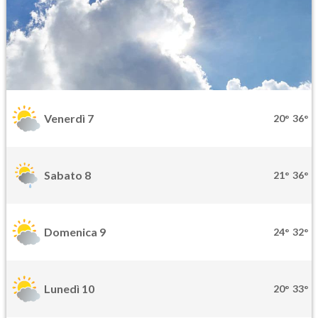
Venerdì 7
20°
36°
Sabato 8
21°
36°
Domenica 9
24°
32°
Lunedì 10
20°
33°