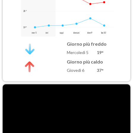
28°
19°
mer 5
ieri
oggi
domani
dom 9
lun 10
Giorno più freddo
Mercoledì 5
19°
Giorno più caldo
Giovedì 6
37°