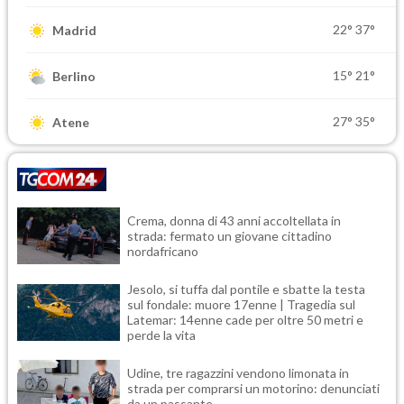
22°
37°
Madrid
15°
21°
Berlino
27°
35°
Atene
Crema, donna di 43 anni accoltellata in
strada: fermato un giovane cittadino
nordafricano
Jesolo, si tuffa dal pontile e sbatte la testa
sul fondale: muore 17enne | Tragedia sul
Latemar: 14enne cade per oltre 50 metri e
perde la vita
Udine, tre ragazzini vendono limonata in
strada per comprarsi un motorino: denunciati
da un passante