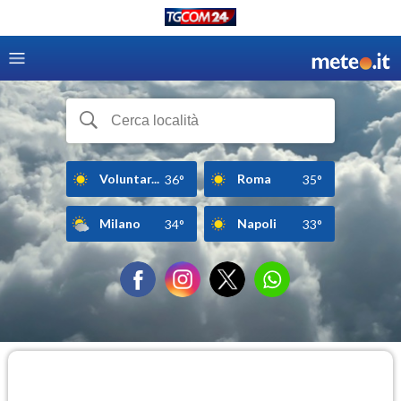
Voluntar...
Roma
36°
35°
Milano
Napoli
34°
33°