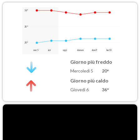
36°
28°
20°
mer 5
ieri
oggi
domani
dom 9
lun 10
Giorno più freddo
Mercoledì 5
20°
Giorno più caldo
Giovedì 6
36°