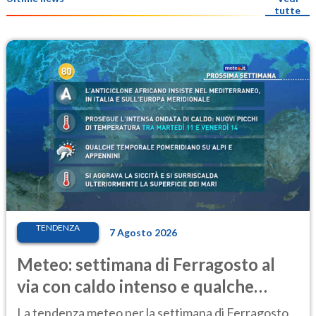
tutte
TENDENZA
7 Agosto 2026
Meteo: settimana di Ferragosto al
via con caldo intenso e qualche
temporale
La tendenza meteo per la settimana di Ferragosto