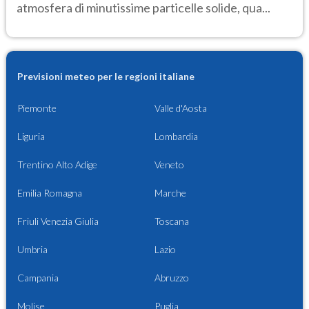
atmosfera di minutissime particelle solide, qua...
Previsioni meteo per le regioni italiane
Piemonte
Valle d'Aosta
Liguria
Lombardia
Trentino Alto Adige
Veneto
Emilia Romagna
Marche
Friuli Venezia Giulia
Toscana
Umbria
Lazio
Campania
Abruzzo
Molise
Puglia