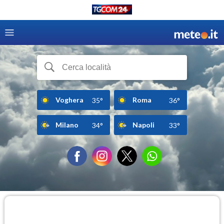
Voghera
Roma
35°
36°
Milano
Napoli
34°
33°