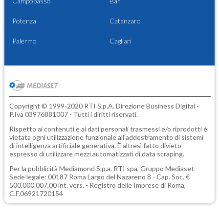
Campobasso
Bari
Potenza
Catanzaro
Palermo
Cagliari
Copyright © 1999-2020 RTI S.p.A. Direzione Business Digital -
P.Iva 03976881007 - Tutti i diritti riservati.
Rispetto ai contenuti e ai dati personali trasmessi e/o riprodotti è
vietata ogni utilizzazione funzionale all'addestramento di sistemi
di intelligenza artificiale generativa. È altresì fatto divieto
espresso di utilizzare mezzi automatizzati di data scraping.
Per la pubblicità
Mediamond S.p.a.
RTI spa, Gruppo Mediaset -
Sede legale: 00187 Roma Largo del Nazareno 8 - Cap. Soc. €
500.000.007,00 int. vers. - Registro delle Imprese di Roma,
C.F.06921720154