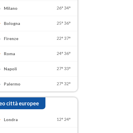
26°
34°
Milano
25°
36°
Bologna
22°
37°
Firenze
24°
36°
Roma
27°
33°
Napoli
27°
32°
Palermo
o città europee
12°
24°
Londra