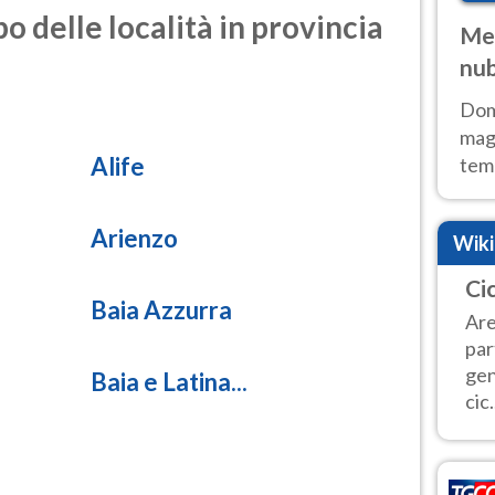
o delle località in provincia
Met
nub
Sud
Doma
magg
Alife
temp
sem
prev
Arienzo
Wik
Ci
Baia Azzurra
Are
par
gen
Baia e Latina...
cic.