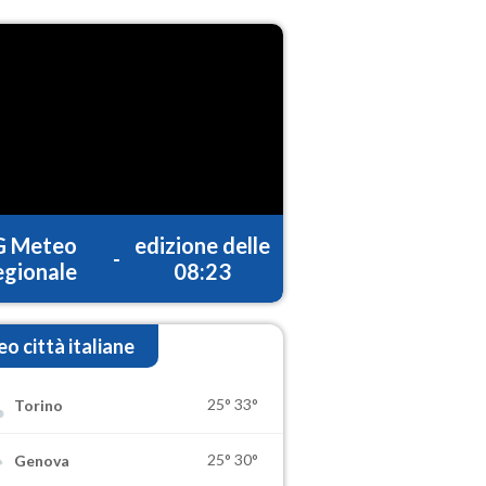
G Meteo
edizione delle
-
gionale
08:23
o città italiane
25°
33°
Torino
25°
30°
Genova