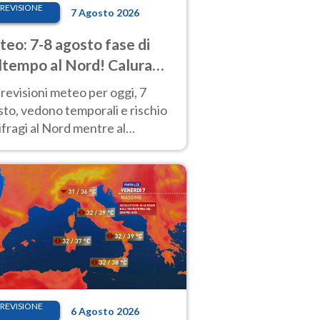
REVISIONE
7 Agosto 2026
eo: 7-8 agosto fase di
tempo al Nord! Calura
o a Ferragosto
revisioni meteo per oggi, 7
to, vedono temporali e rischio
fragi al Nord mentre al
tro-Sud sole e caldo sempre
to intenso.
REVISIONE
6 Agosto 2026