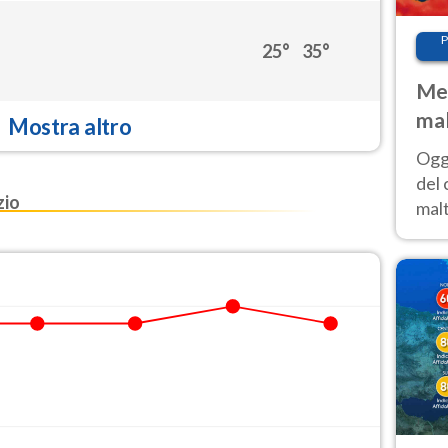
P
25°
35°
Met
mal
Mostra altro
nub
Oggi
es
del 
zio
malt
estr
prev