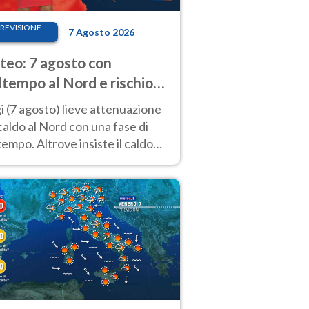
REVISIONE
7 Agosto 2026
eo: 7 agosto con
tempo al Nord e rischio
ifragi. Altrove caldo
 (7 agosto) lieve attenuazione
tremo
caldo al Nord con una fase di
empo. Altrove insiste il caldo
emo con picchi di 40°C. Le
isioni