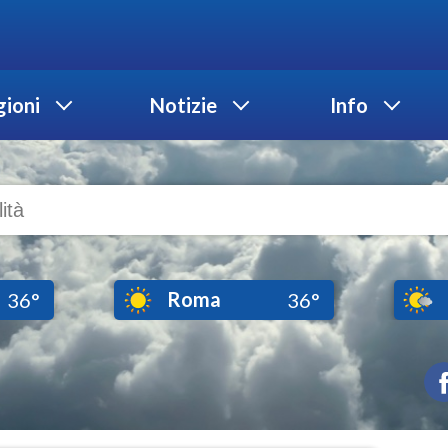
ioni
Notizie
Info
Roma
36°
36°