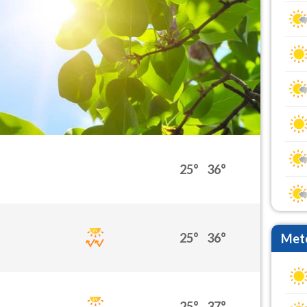
25°
36°
25°
36°
Mete
25°
37°