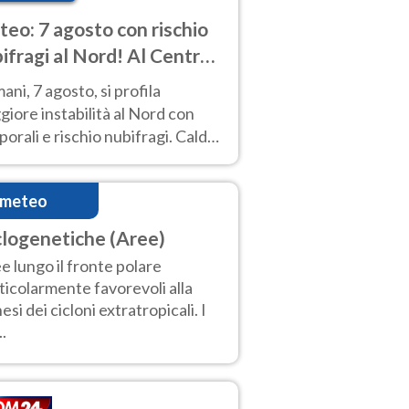
eo: 7 agosto con rischio
ifragi al Nord! Al Centro-
 caldo estremo
ni, 7 agosto, si profila
iore instabilità al Nord con
orali e rischio nubifragi. Caldo
pre estremo al Centro-Sud. Le
isioni.
imeteo
clogenetiche (Aree)
e lungo il fronte polare
ticolarmente favorevoli alla
esi dei cicloni extratropicali. I
..