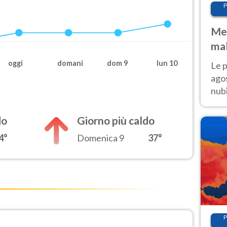
P
Met
mal
fin
oggi
domani
dom 9
lun 10
Le p
agos
nubi
Cen
mol
do
Giorno più caldo
4°
Domenica 9
37°
P