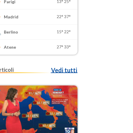
13°
25°
Parigi
22°
37°
Madrid
15°
22°
Berlino
27°
33°
Atene
rticoli
Vedi tutti