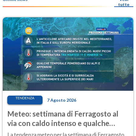
tutte
TENDENZA
7 Agosto 2026
Meteo: settimana di Ferragosto al
via con caldo intenso e qualche
temporale
La tendenza meteo per la settimana di Ferragosto