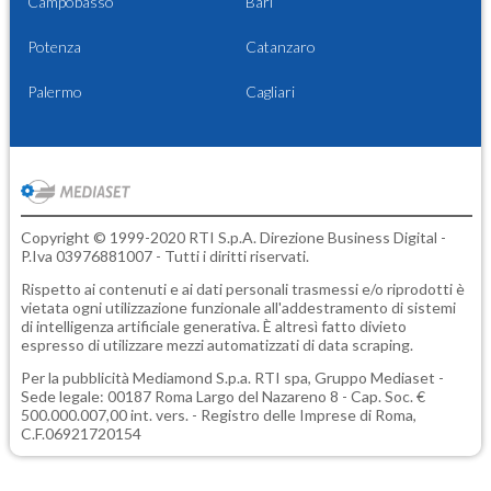
Campobasso
Bari
Potenza
Catanzaro
Palermo
Cagliari
Copyright © 1999-2020 RTI S.p.A. Direzione Business Digital -
P.Iva 03976881007 - Tutti i diritti riservati.
Rispetto ai contenuti e ai dati personali trasmessi e/o riprodotti è
vietata ogni utilizzazione funzionale all'addestramento di sistemi
di intelligenza artificiale generativa. È altresì fatto divieto
espresso di utilizzare mezzi automatizzati di data scraping.
Per la pubblicità
Mediamond S.p.a.
RTI spa, Gruppo Mediaset -
Sede legale: 00187 Roma Largo del Nazareno 8 - Cap. Soc. €
500.000.007,00 int. vers. - Registro delle Imprese di Roma,
C.F.06921720154