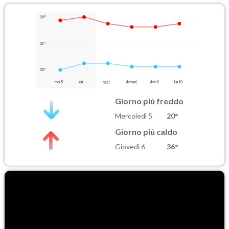
36°
28°
20°
mer 5
ieri
oggi
domani
dom 9
lun 10
Giorno più freddo
Mercoledì 5
20°
Giorno più caldo
Giovedì 6
36°