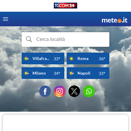
Villafra...
Roma
33°
36°
Milano
Napoli
34°
33°