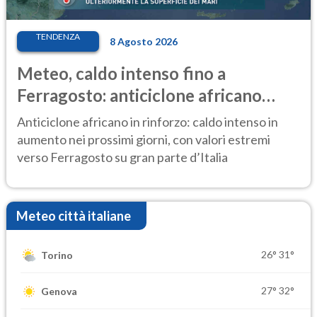
TENDENZA
8 Agosto 2026
Meteo, caldo intenso fino a
Ferragosto: anticiclone africano
ancora protagonista
Anticiclone africano in rinforzo: caldo intenso in
aumento nei prossimi giorni, con valori estremi
verso Ferragosto su gran parte d’Italia
Meteo città italiane
26°
31°
Torino
27°
32°
Genova