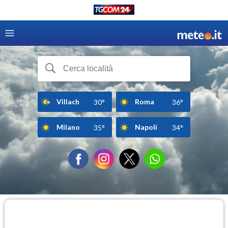
Villach
Roma
30°
36°
Milano
Napoli
35°
34°