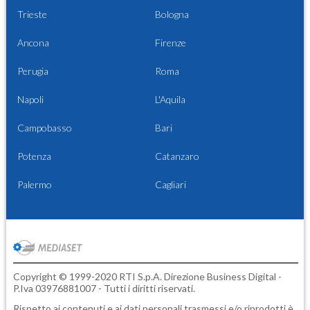
Trieste
Bologna
Ancona
Firenze
Perugia
Roma
Napoli
L'Aquila
Campobasso
Bari
Potenza
Catanzaro
Palermo
Cagliari
Copyright © 1999-2020 RTI S.p.A. Direzione Business Digital -
P.Iva 03976881007 - Tutti i diritti riservati.
Rispetto ai contenuti e ai dati personali trasmessi e/o riprodotti è