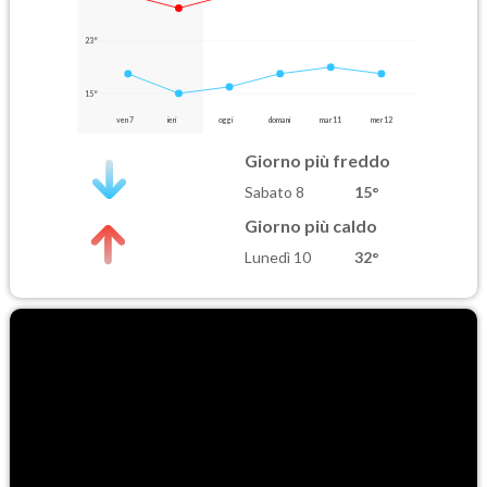
23°
15°
ven 7
ieri
oggi
domani
mar 11
mer 12
Giorno più freddo
Sabato 8
15°
Giorno più caldo
Lunedì 10
32°