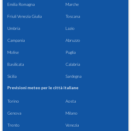
Emilia Romagna
Marche
Friuli Venezia Giulia
Toscana
Umbria
Lazio
Campania
Abruzzo
Molise
Puglia
Basilicata
Calabria
Sicilia
Sardegna
Previsioni meteo per le città italiane
Torino
Aosta
Genova
Milano
Trento
Venezia