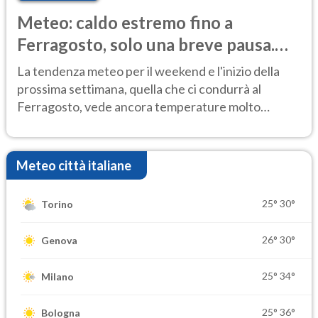
Meteo: caldo estremo fino a
Ferragosto, solo una breve pausa.
Ecco dove
La tendenza meteo per il weekend e l'inizio della
prossima settimana, quella che ci condurrà al
Ferragosto, vede ancora temperature molto
elevate
Meteo città italiane
25°
30°
Torino
26°
30°
Genova
25°
34°
Milano
25°
36°
Bologna