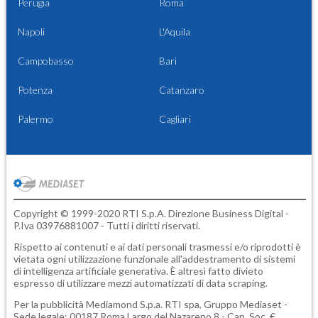
Perugia
Roma
Napoli
L'Aquila
Campobasso
Bari
Potenza
Catanzaro
Palermo
Cagliari
Copyright © 1999-2020 RTI S.p.A. Direzione Business Digital -
P.Iva 03976881007 - Tutti i diritti riservati.
Rispetto ai contenuti e ai dati personali trasmessi e/o riprodotti è
vietata ogni utilizzazione funzionale all'addestramento di sistemi
di intelligenza artificiale generativa. È altresì fatto divieto
espresso di utilizzare mezzi automatizzati di data scraping.
Per la pubblicità
Mediamond S.p.a.
RTI spa, Gruppo Mediaset -
Sede legale: 00187 Roma Largo del Nazareno 8 - Cap. Soc. €