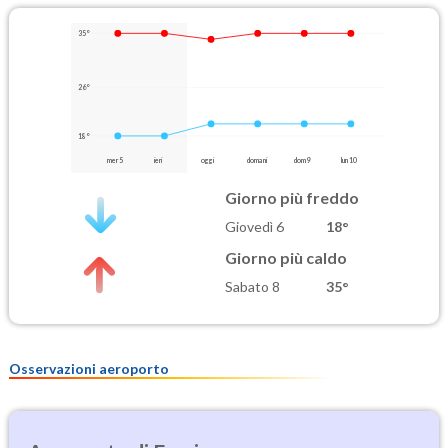
35°
26°
18°
mer 5
ieri
oggi
domani
dom 9
lun 10
Giorno più freddo
Giovedì 6
18°
Giorno più caldo
Sabato 8
35°
Osservazioni aeroporto