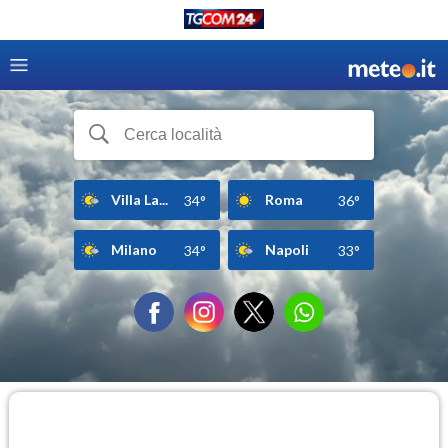
Villa La...
Roma
34°
36°
Milano
Napoli
34°
33°