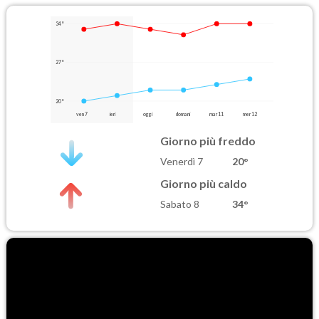
34°
27°
20°
ven 7
ieri
oggi
domani
mar 11
mer 12
Giorno più freddo
Venerdì 7
20°
Giorno più caldo
Sabato 8
34°