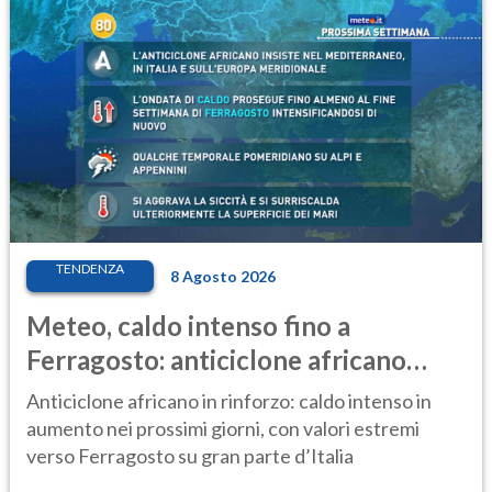
TENDENZA
8 Agosto 2026
Meteo, caldo intenso fino a
Ferragosto: anticiclone africano
ancora protagonista
Anticiclone africano in rinforzo: caldo intenso in
aumento nei prossimi giorni, con valori estremi
verso Ferragosto su gran parte d’Italia