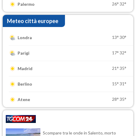
26°
32°
Palermo
Meteo città europee
13°
30°
Londra
17°
32°
Parigi
21°
35°
Madrid
15°
31°
Berlino
28°
35°
Atene
Scompare tra le onde in Salento, morto