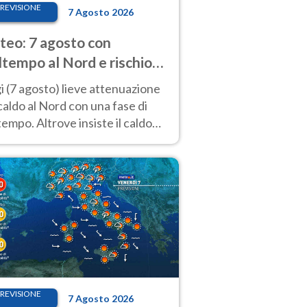
REVISIONE
7 Agosto 2026
eo: 7 agosto con
tempo al Nord e rischio
ifragi. Altrove caldo
 (7 agosto) lieve attenuazione
tremo
caldo al Nord con una fase di
empo. Altrove insiste il caldo
emo con picchi di 40°C. Le
isioni
REVISIONE
7 Agosto 2026