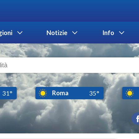
ioni
Notizie
Info
Roma
31°
35°