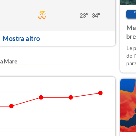
P
23°
34°
Met
bre
Mostra altro
Nor
Le p
dell
la Mare
parz
al 
40 g