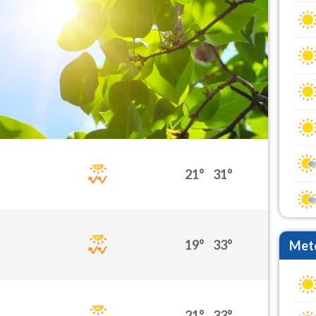
21°
31°
19°
33°
Mete
21°
33°