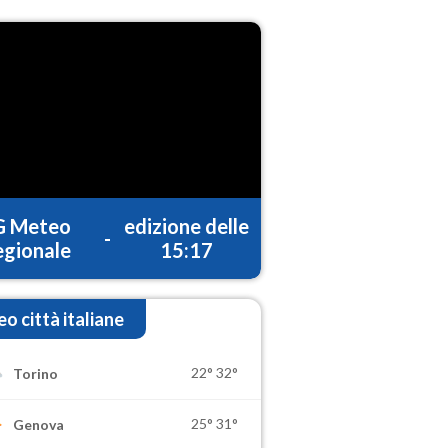
G Meteo
edizione delle
-
gionale
15:17
o città italiane
22°
32°
Torino
25°
31°
Genova