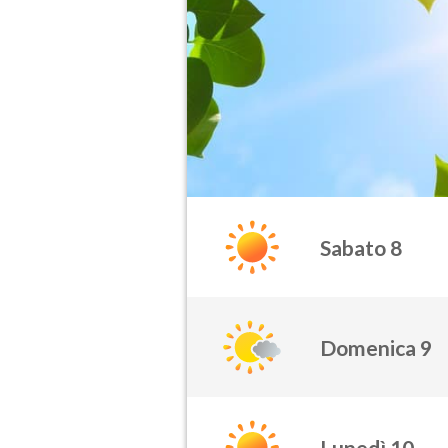
Sabato 8
Domenica 9
Lunedì 10