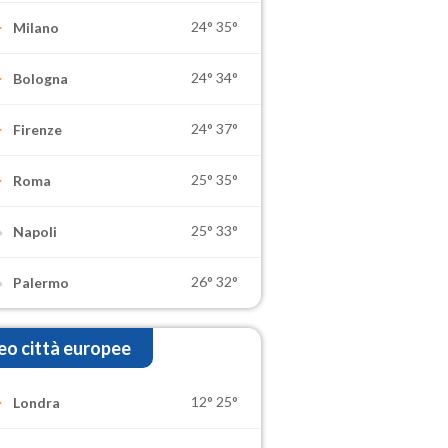
24°
35°
Milano
24°
34°
Bologna
24°
37°
Firenze
25°
35°
Roma
25°
33°
Napoli
26°
32°
Palermo
o città europee
12°
25°
Londra