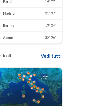
14°
29°
Parigi
21°
37°
Madrid
13°
24°
Berlino
25°
36°
Atene
rticoli
Vedi tutti