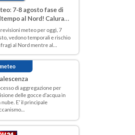
eo: 7-8 agosto fase di
tempo al Nord! Calura
o a Ferragosto
revisioni meteo per oggi, 7
to, vedono temporali e rischio
fragi al Nord mentre al
tro-Sud sole e caldo sempre
to intenso.
imeteo
alescenza
cesso di aggregazione per
lisione delle gocce d'acqua in
 nube. E' il principale
canismo...