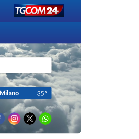
Milano
35°