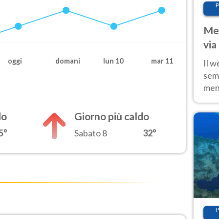
P
Met
via
cal
oggi
domani
lun 10
mar 11
Il w
sem
ment
fino
calo
do
Giorno più caldo
5°
Sabato 8
32°
P