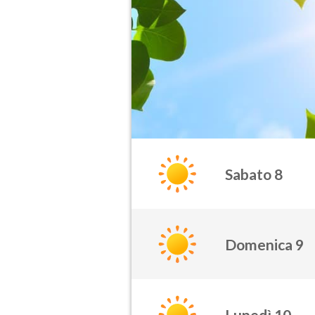
Sabato 8
Domenica 9
Lunedì 10