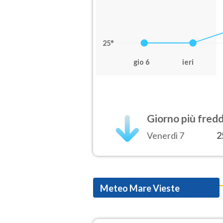
25°
gio 6
ieri
Giorno più fred
Venerdì 7
2
Meteo Mare Vieste