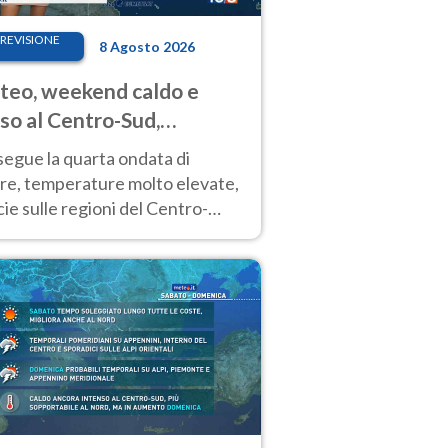
REVISIONE
8 Agosto 2026
eo, weekend caldo e
so al Centro-Sud,
porali sui rilievi
segue la quarta ondata di
ore, temperature molto elevate,
ie sulle regioni del Centro-
 Nuovi temporali di calore sulle
e montuose