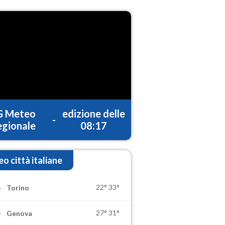
G Meteo
edizione delle
-
gionale
08:17
o città italiane
22°
33°
Torino
27°
31°
Genova