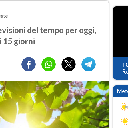
este
visioni del tempo per oggi,
 15 giorni
T
Re
Mete