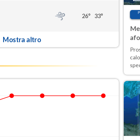
P
26°
33°
Met
afo
Mostra altro
tem
Pro
cal
spec
Sud.
are