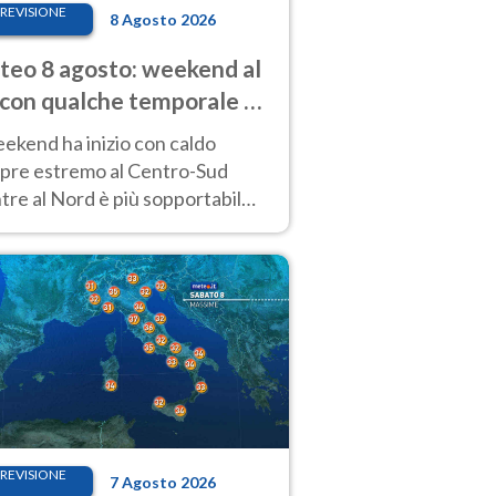
REVISIONE
8 Agosto 2026
eo 8 agosto: weekend al
 con qualche temporale e
do estremo al Centro-Sud
eekend ha inizio con caldo
pre estremo al Centro-Sud
re al Nord è più sopportabile
 a domenica 9. Temporali di
re sui rilievi.
REVISIONE
7 Agosto 2026