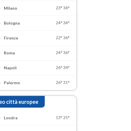
23°
34°
Milano
24°
34°
Bologna
22°
36°
Firenze
24°
36°
Roma
26°
34°
Napoli
26°
31°
Palermo
o città europee
13°
25°
Londra