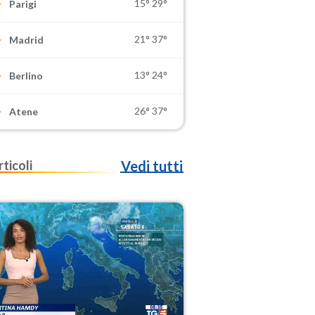
15°
29°
Parigi
21°
37°
Madrid
13°
24°
Berlino
26°
37°
Atene
rticoli
Vedi tutti