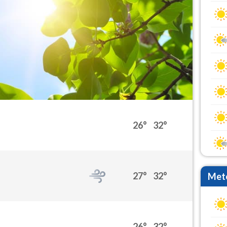
26°
32°
27°
32°
Mete
26°
32°