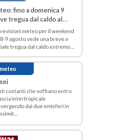
eo: fino a domenica 9
ve tregua dal caldo al
d! Altrove calura e afa
revisioni meteo per il weekend
'8-9 agosto vede una breve e
iale tregua dal caldo estremo
Nord mentre altrove persistono
radi.
imeteo
sei
ti costanti che soffiano entro
fascia intertropicale
vergendo dai due emisferi in
ssimit...