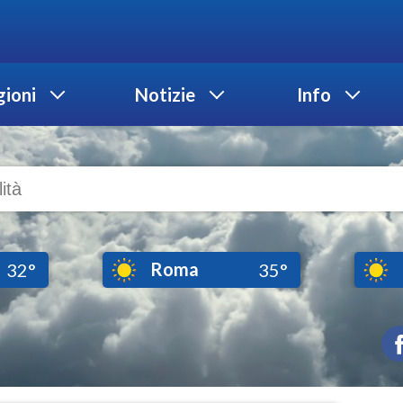
ioni
Notizie
Info
Roma
32°
35°