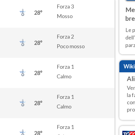
Forza 3
Met
28°
Mosso
bre
Nor
Le p
Forza 2
dell
28°
parz
Poco mosso
al 
40 g
Wik
Forza 1
28°
Calmo
Ali
Ven
la 
Forza 1
con
28°
Calmo
pro
Forza 1
28°