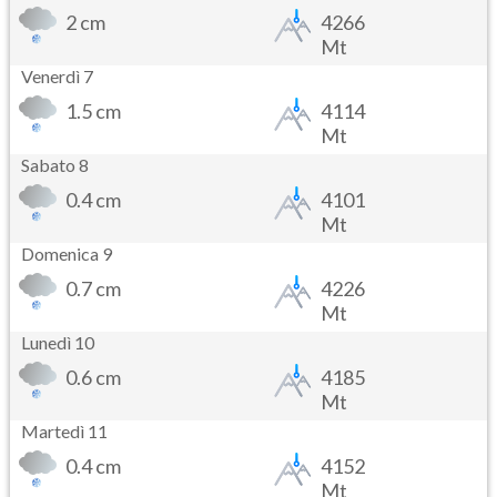
2 cm
4266
Mt
Venerdì 7
1.5 cm
4114
Mt
Sabato 8
0.4 cm
4101
Mt
Domenica 9
0.7 cm
4226
Mt
Lunedì 10
0.6 cm
4185
Mt
Martedì 11
0.4 cm
4152
Mt