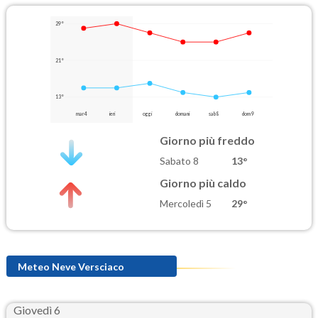
29°
21°
13°
mar 4
ieri
oggi
domani
sab 8
dom 9
Giorno più freddo
Sabato 8
13°
Giorno più caldo
Mercoledì 5
29°
Meteo Neve Versciaco
Giovedì 6