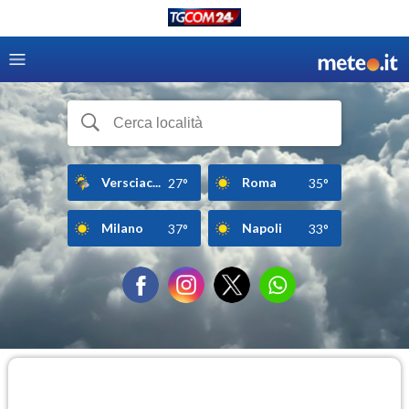
Versciac...
Roma
27°
35°
Milano
Napoli
37°
33°