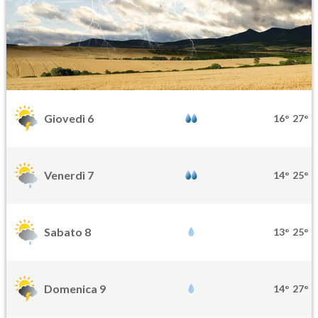
Giovedì 6
16°
27°
Venerdì 7
14°
25°
Sabato 8
13°
25°
Domenica 9
14°
27°