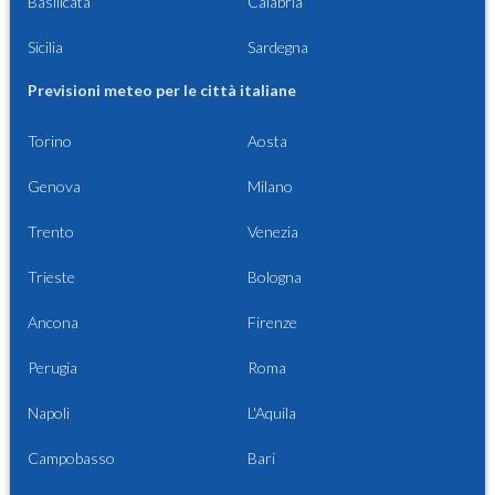
Basilicata
Calabria
Sicilia
Sardegna
Previsioni meteo per le città italiane
Torino
Aosta
Genova
Milano
Trento
Venezia
Trieste
Bologna
Ancona
Firenze
Perugia
Roma
Napoli
L'Aquila
Campobasso
Bari