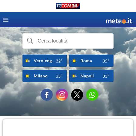
Veroleng...
Roma
32°
35°
Milano
Napoli
35°
33°