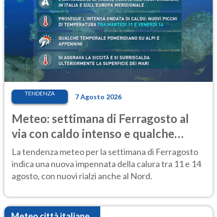
TENDENZA
7 Agosto 2026
Meteo: settimana di Ferragosto al
via con caldo intenso e qualche
temporale
La tendenza meteo per la settimana di Ferragosto
indica una nuova impennata della calura tra 11 e 14
agosto, con nuovi rialzi anche al Nord.
Meteo città italiane