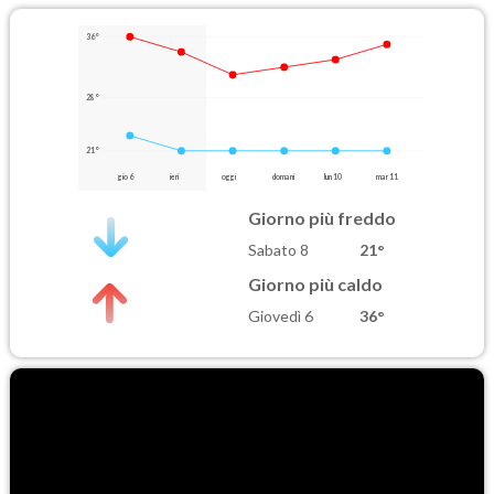
36°
28°
21°
gio 6
ieri
oggi
domani
lun 10
mar 11
Giorno più freddo
Sabato 8
21°
Giorno più caldo
Giovedì 6
36°