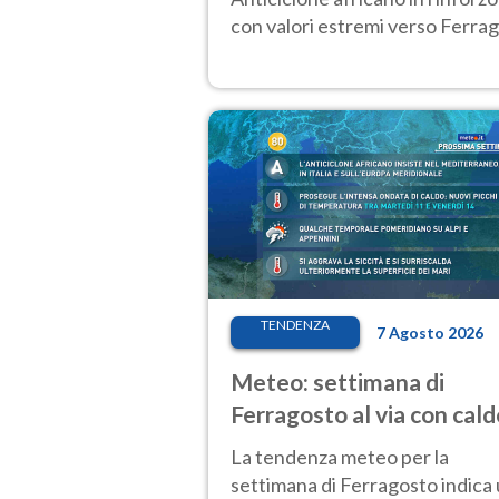
con valori estremi verso Ferrag
TENDENZA
7 Agosto 2026
Meteo: settimana di
Ferragosto al via con cald
intenso e qualche tempor
La tendenza meteo per la
settimana di Ferragosto indica