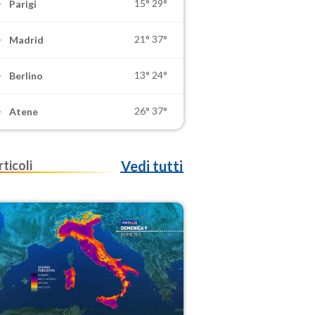
15°
29°
Parigi
21°
37°
Madrid
13°
24°
Berlino
26°
37°
Atene
rticoli
Vedi tutti