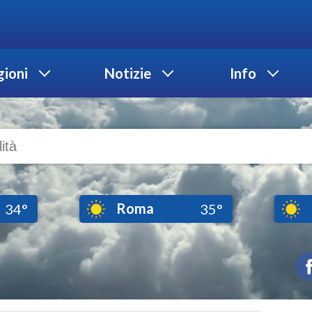
ioni
Notizie
Info
Roma
34°
35°