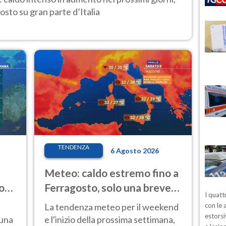
osto su gran parte d’Italia
TENDENZA
6 Agosto 2026
Meteo: caldo estremo fino a
o
Ferragosto, solo una breve
I quatt
ale
pausa. Ecco dove
La tendenza meteo per il weekend
con le 
estorsi
 una
e l'inizio della prossima settimana,