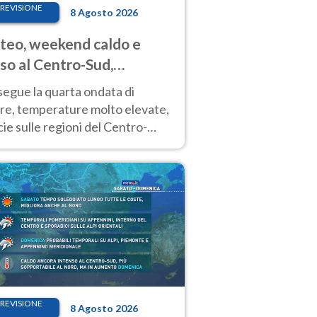
REVISIONE
8 Agosto 2026
eo, weekend caldo e
so al Centro-Sud,
porali sui rilievi
segue la quarta ondata di
ore, temperature molto elevate,
ie sulle regioni del Centro-
 Nuovi temporali di calore sulle
e montuose
REVISIONE
8 Agosto 2026