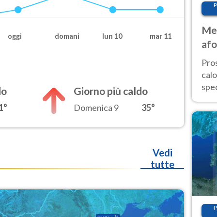
P
Met
oggi
domani
lun 10
mar 11
afo
tem
Pro
cal
spec
do
Giorno più caldo
Sud.
1°
Domenica 9
35°
are
Vedi
tutte
P