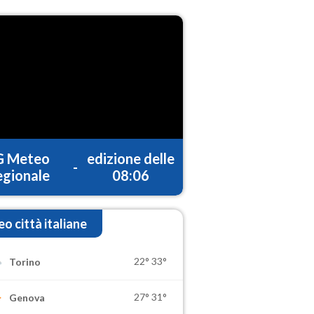
G Meteo
edizione delle
-
gionale
08:06
o città italiane
22°
33°
Torino
27°
31°
Genova