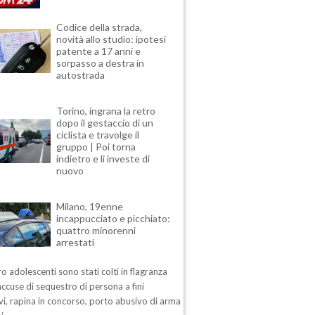
Codice della strada,
novità allo studio: ipotesi
patente a 17 anni e
sorpasso a destra in
autostrada
Torino, ingrana la retro
dopo il gestaccio di un
ciclista e travolge il
gruppo | Poi torna
indietro e li investe di
nuovo
Milano, 19enne
incappucciato e picchiato:
quattro minorenni
arrestati
ro adolescenti sono stati colti in flagranza
accuse di sequestro di persona a fini
vi, rapina in concorso, porto abusivo di arma