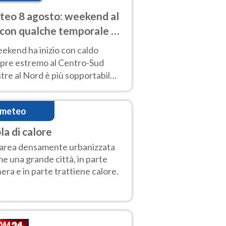
eo 8 agosto: weekend al
 con qualche temporale e
do estremo al Centro-Sud
eekend ha inizio con caldo
pre estremo al Centro-Sud
re al Nord è più sopportabile
 a domenica 9. Temporali di
re sui rilievi.
imeteo
la di calore
area densamente urbanizzata
e una grande città, in parte
era e in parte trattiene calore.