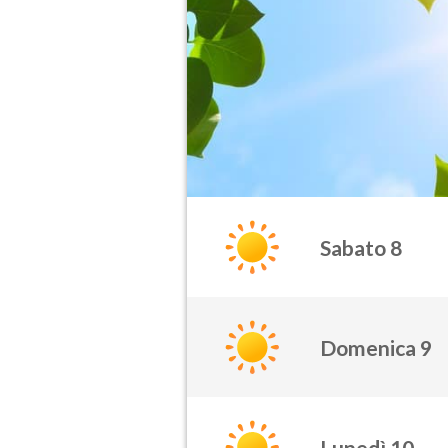
Sabato 8
Domenica 9
Lunedì 10