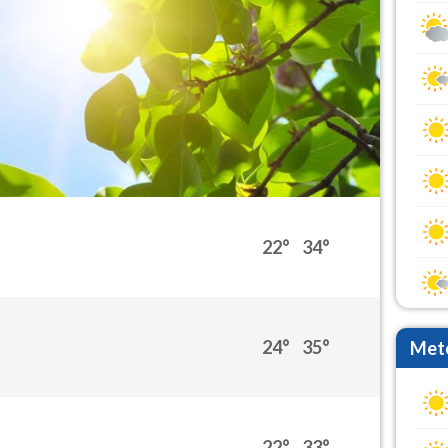
22°
34°
24°
35°
Mete
22°
33°