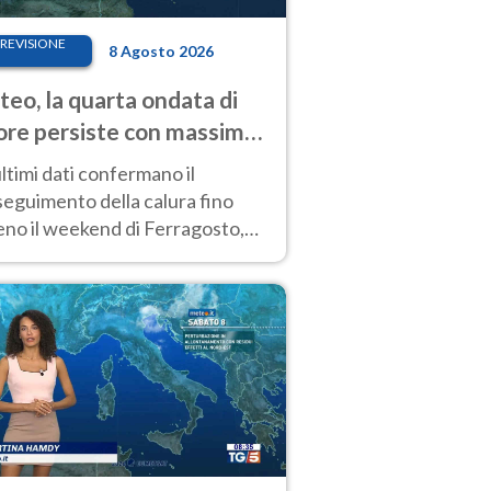
REVISIONE
8 Agosto 2026
eo, la quarta ondata di
ore persiste con massime
pre molto elevate
ultimi dati confermano il
eguimento della calura fino
eno il weekend di Ferragosto,
 tendenza a una nuova
nsificazione prossima
timana