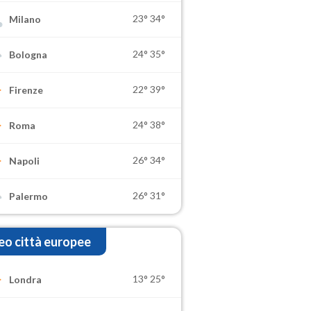
23°
34°
Milano
24°
35°
Bologna
22°
39°
Firenze
24°
38°
Roma
26°
34°
Napoli
26°
31°
Palermo
o città europee
13°
25°
Londra