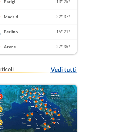
13°
25°
Parigi
22°
37°
Madrid
15°
21°
Berlino
27°
35°
Atene
rticoli
Vedi tutti