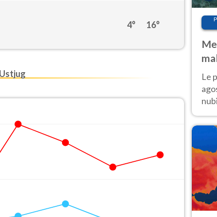
P
4°
16°
Met
mal
fin
 Ustjug
Le p
agos
nubi
Cen
mol