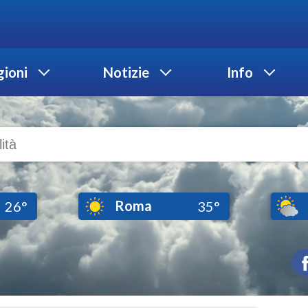
ioni
Notizie
Info
Roma
26°
35°