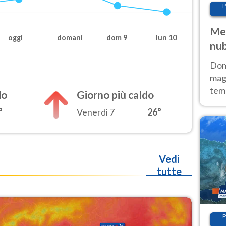
P
Met
oggi
domani
dom 9
lun 10
nub
Sud
Doma
magg
temp
do
Giorno più caldo
sem
°
Venerdì 7
26°
prev
Vedi
tutte
P