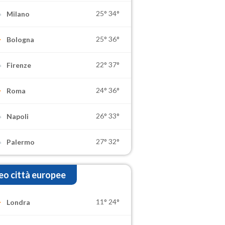
25°
34°
Milano
25°
36°
Bologna
22°
37°
Firenze
24°
36°
Roma
26°
33°
Napoli
27°
32°
Palermo
o città europee
11°
24°
Londra