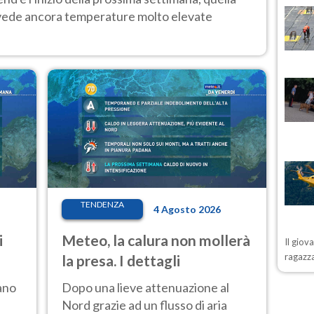
 vede ancora temperature molto elevate
TENDENZA
4 Agosto 2026
i
Meteo, la calura non mollerà
Il giov
ragazza
la presa. I dettagli
ano
Dopo una lieve attenuazione al
Nord grazie ad un flusso di aria