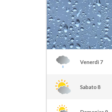
Venerdì 7
Sabato 8
Domenica 9