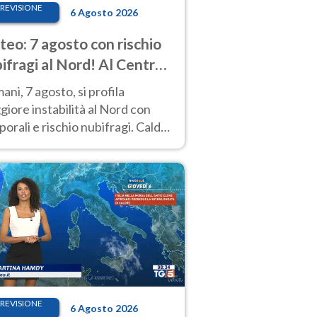
REVISIONE
6 Agosto 2026
eo: 7 agosto con rischio
ifragi al Nord! Al Centro-
 caldo estremo
ni, 7 agosto, si profila
iore instabilità al Nord con
orali e rischio nubifragi. Caldo
pre estremo al Centro-Sud. Le
isioni.
REVISIONE
6 Agosto 2026