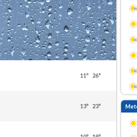
11°
26°
13°
23°
Mete
10°
19°