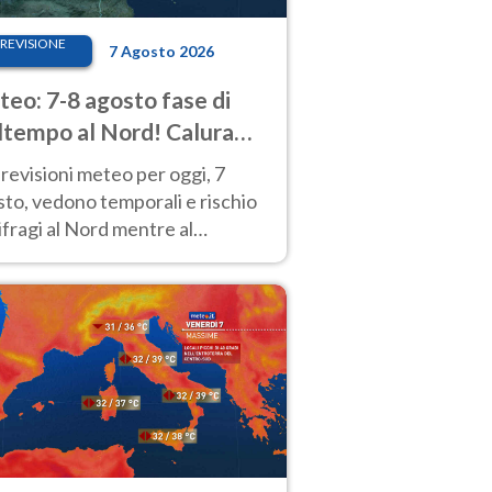
REVISIONE
7 Agosto 2026
eo: 7-8 agosto fase di
tempo al Nord! Calura
o a Ferragosto
revisioni meteo per oggi, 7
to, vedono temporali e rischio
fragi al Nord mentre al
tro-Sud sole e caldo sempre
to intenso.