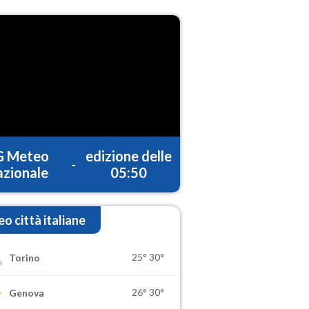
G Meteo
edizione delle
-
zionale
05:50
o città italiane
25°
30°
Torino
26°
30°
Genova