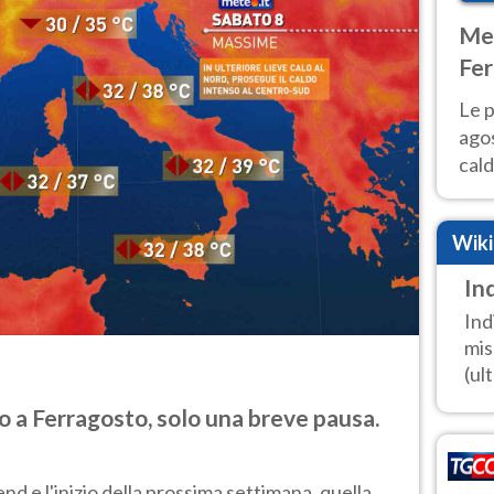
Met
Fer
Nor
Le p
agos
cald
all'
Nor
Wik
In
Ind
mis
(ult
 a Ferragosto, solo una breve pausa.
d e l'inizio della prossima settimana, quella