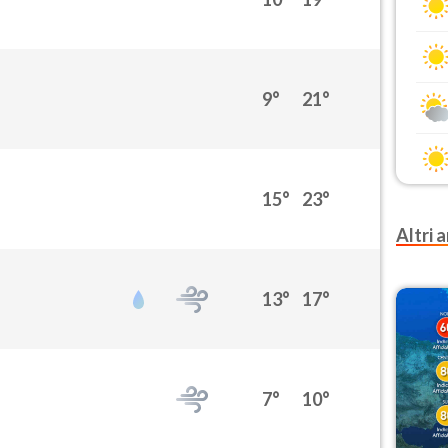
9°
21°
15°
23°
Altri a
13°
17°
7°
10°