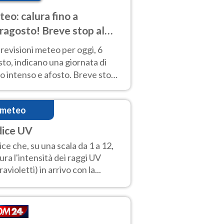
eo: calura fino a
ragosto! Breve stop al
d tra 7 e 9 agosto
revisioni meteo per oggi, 6
to, indicano una giornata di
o intenso e afosto. Breve stop
Anticiclone solo sulle regioni del
d.
imeteo
dice UV
ice che, su una scala da 1 a 12,
ura l'intensità dei raggi UV
ravioletti) in arrivo con la...