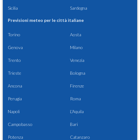
Sicilia
Sardegna
Previsioni meteo per le città italiane
Torino
Aosta
Genova
Milano
Trento
Venezia
Trieste
Bologna
Ancona
Firenze
Perugia
Roma
Napoli
L'Aquila
Campobasso
Bari
Potenza
Catanzaro