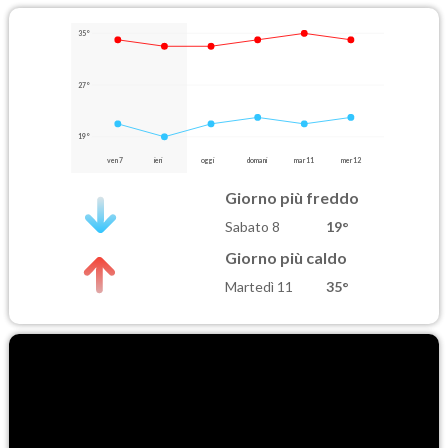
35°
27°
19°
ven 7
ieri
oggi
domani
mar 11
mer 12
Giorno più freddo
Sabato 8
19°
Giorno più caldo
Martedì 11
35°