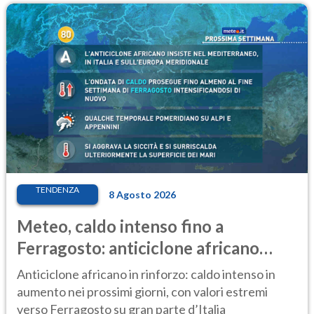
TENDENZA
8 Agosto 2026
Meteo, caldo intenso fino a
Ferragosto: anticiclone africano
ancora protagonista
Anticiclone africano in rinforzo: caldo intenso in
aumento nei prossimi giorni, con valori estremi
verso Ferragosto su gran parte d’Italia