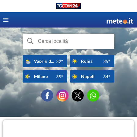
Vaprio d...
Roma
32°
35°
Milano
Napoli
35°
34°