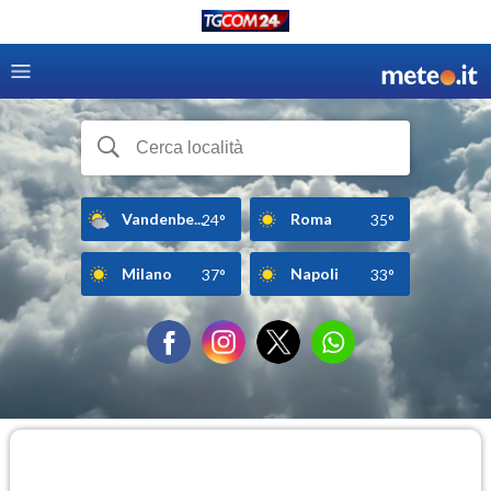
Vandenbe...
Roma
24°
35°
Milano
Napoli
37°
33°