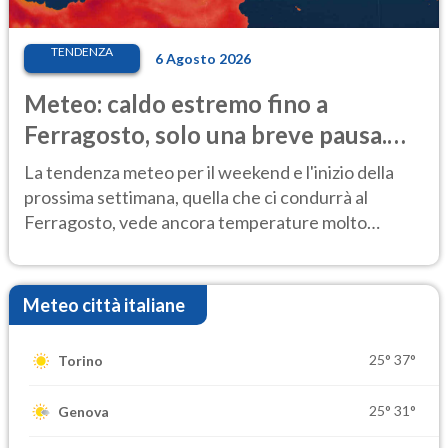
TENDENZA
6 Agosto 2026
Meteo: caldo estremo fino a
Ferragosto, solo una breve pausa.
Ecco dove
La tendenza meteo per il weekend e l'inizio della
prossima settimana, quella che ci condurrà al
Ferragosto, vede ancora temperature molto
elevate
Meteo città italiane
25°
37°
Torino
25°
31°
Genova