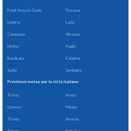
Friuli Venezia Giulia
Toscana
Umbria
Lazio
Campania
Abruzzo
Molise
Puglia
Basilicata
Calabria
Sicilia
Sardegna
Previsioni meteo per le città italiane
Torino
Aosta
Genova
Milano
Trento
Venezia
Trieste
Bologna