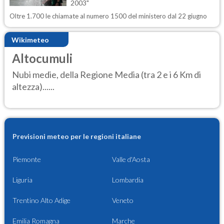
2003"
Oltre 1.700 le chiamate al numero 1500 del ministero dal 22 giugno
Wikimeteo
Altocumuli
Nubi medie, della Regione Media (tra 2 e i 6 Km di
altezza)......
Previsioni meteo per le regioni italiane
Piemonte
Valle d'Aosta
Liguria
Lombardia
Trentino Alto Adige
Veneto
Emilia Romagna
Marche