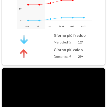
20°
12°
mar 4
ieri
oggi
domani
sab 8
dom 9
Giorno più freddo
Mercoledì 5
12°
Giorno più caldo
Domenica 9
29°